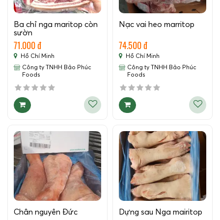
Ba chỉ nga maritop còn
Nạc vai heo marritop
sườn
71.000 đ
74.500 đ
Hồ Chí Minh
Hồ Chí Minh
Công ty TNHH Bảo Phúc
Công ty TNHH Bảo Phúc
Foods
Foods
Chân nguyên Đức
Dựng sau Nga mairitop