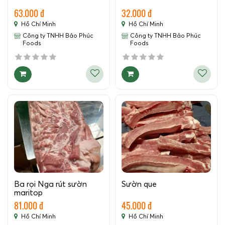
63.000 đ
32.000 đ
Hồ Chí Minh
Hồ Chí Minh
Công ty TNHH Bảo Phúc
Công ty TNHH Bảo Phúc
Foods
Foods
Ba rọi Nga rút sườn
Sườn que
maritop
81.000 đ
45.000 đ
Hồ Chí Minh
Hồ Chí Minh