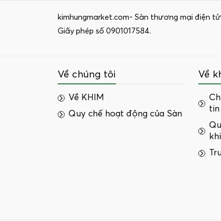
kimhungmarket.com- Sàn thương mại điện tử
Giấy phép số 0901017584.
Về chúng tôi
Về k
Về KHIM
Ch
tin
Quy chế hoạt động của Sàn
Qu
kh
Tr