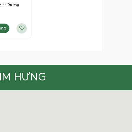
Minh Dương
àng
KIM HƯNG