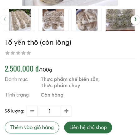
‹
›
Tổ yến thô (còn lông)
2.500.000 đ
/100g
Danh mục:
Thực phẩm chế biến sẵn
Thực phẩm chay
Tình trạng:
Còn hàng
Số lượng:
Thêm vào giỏ hàng
Liên hệ chủ shop