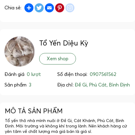
Share
Twitter
Email
Pinterest
instagram
Chia sẻ:
Tổ Yến Diệu Kỳ
Xem shop
Đánh giá
0 lượt
Số điện thoại:
0907561562
Sản phẩm
3
Địa chỉ:
Đề Gi, Phù Cát, Bình Định
MÔ TẢ SẢN PHẨM
Tổ yến thô nhà mình nuôi ở Đề Gi, Cát Khánh, Phù Cát, Bình
Định. Môi trường và không khí trong lành. Nên khách hàng cứ
yên tâm về chất lượng mà giá bán là giá sỉ.