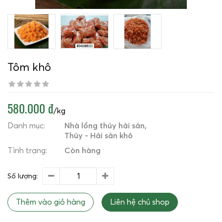
Tôm khô
580.000 đ
/kg
Danh mục:
Nhà lồng thủy hải sản
Thủy - Hải sản khô
Tình trạng:
Còn hàng
Số lượng:
Thêm vào giỏ hàng
Liên hệ chủ shop