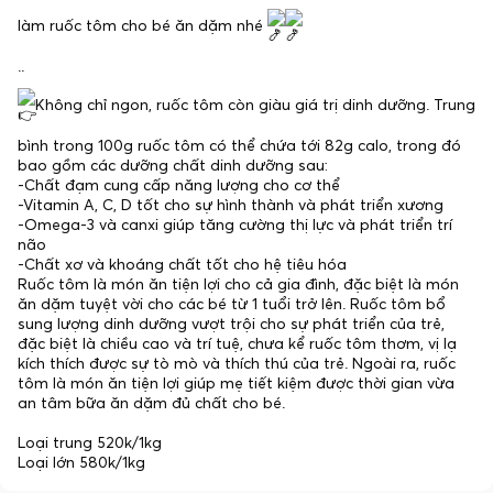
làm ruốc tôm cho bé ăn dặm nhé
..
Không chỉ ngon, ruốc tôm còn giàu giá trị dinh dưỡng. Trung
bình trong 100g ruốc tôm có thể chứa tới 82g calo, trong đó
bao gồm các dưỡng chất dinh dưỡng sau:
-Chất đạm cung cấp năng lượng cho cơ thể
-Vitamin A, C, D tốt cho sự hình thành và phát triển xương
-Omega-3 và canxi giúp tăng cường thị lực và phát triển trí
não
-Chất xơ và khoáng chất tốt cho hệ tiêu hóa
Ruốc tôm là món ăn tiện lợi cho cả gia đình, đặc biệt là món
ăn dặm tuyệt vời cho các bé từ 1 tuổi trở lên. Ruốc tôm bổ
sung lượng dinh dưỡng vượt trội cho sự phát triển của trẻ,
đặc biệt là chiều cao và trí tuệ, chưa kể ruốc tôm thơm, vị lạ
kích thích được sự tò mò và thích thú của trẻ. Ngoài ra, ruốc
tôm là món ăn tiện lợi giúp mẹ tiết kiệm được thời gian vừa
an tâm bữa ăn dặm đủ chất cho bé.
Loại trung 520k/1kg
Loại lớn 580k/1kg