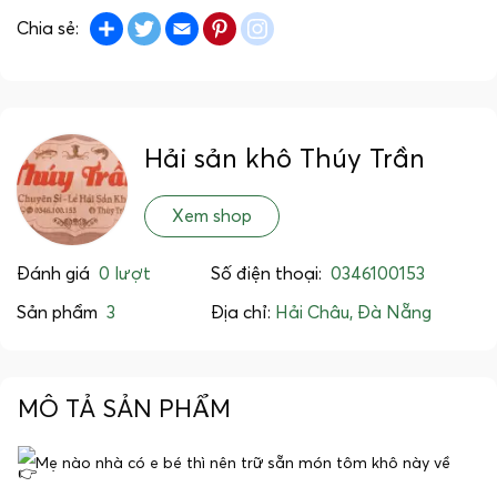
Share
Twitter
Email
Pinterest
instagram
Chia sẻ:
Hải sản khô Thúy Trần
Xem shop
Đánh giá
0 lượt
Số điện thoại:
0346100153
Sản phẩm
3
Địa chỉ:
Hải Châu, Đà Nẵng
MÔ TẢ SẢN PHẨM
Mẹ nào nhà có e bé thì nên trữ sẵn món tôm khô này về