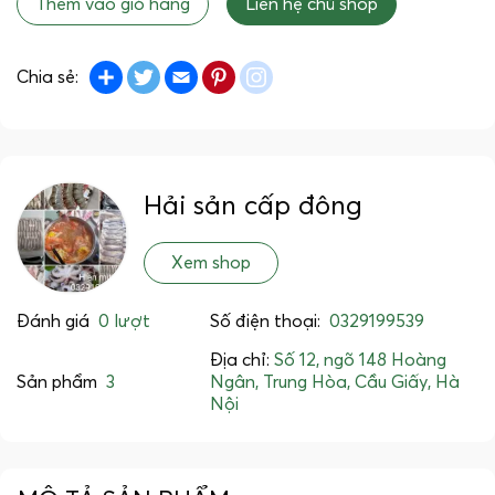
Thêm vào giỏ hàng
Liên hệ chủ shop
Share
Twitter
Email
Pinterest
instagram
Chia sẻ:
Hải sản cấp đông
Xem shop
Đánh giá
0 lượt
Số điện thoại:
0329199539
Địa chỉ:
Số 12, ngõ 148 Hoàng
Sản phẩm
3
Ngân, Trung Hòa, Cầu Giấy, Hà
Nội