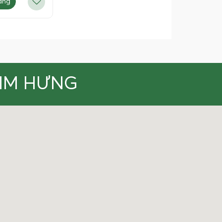
àng
KIM HƯNG