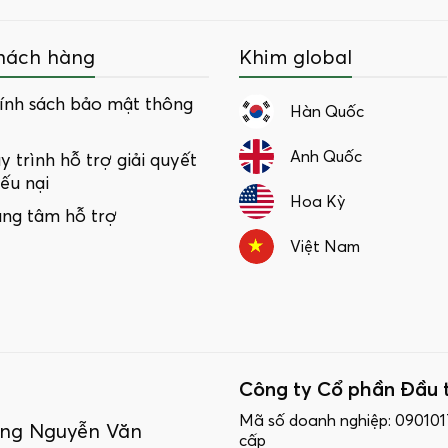
hách hàng
Khim global
ính sách bảo mật thông
Hàn Quốc
Anh Quốc
y trình hỗ trợ giải quyết
iếu nại
Hoa Kỳ
ung tâm hỗ trợ
Việt Nam
Công ty Cổ phần Đầu 
Mã số doanh nghiệp: 09010
ường Nguyễn Văn
cấp