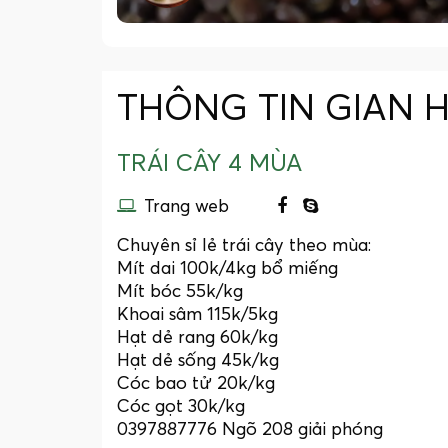
THÔNG TIN GIAN 
TRÁI CÂY 4 MÙA
Trang web
Chuyên sỉ lẻ trái cây theo mùa:
Mít dai 100k/4kg bổ miếng
Mít bóc 55k/kg
Khoai sâm 115k/5kg
Hạt dẻ rang 60k/kg
Hạt dẻ sống 45k/kg
Cóc bao tử 20k/kg
Cóc gọt 30k/kg
0397887776 Ngõ 208 giải phóng