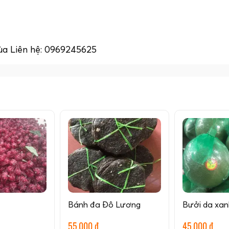
ùa Liên hệ: 0969245625
Bánh đa Đô Lương
Bưởi da xan
55.000 đ
45.000 đ