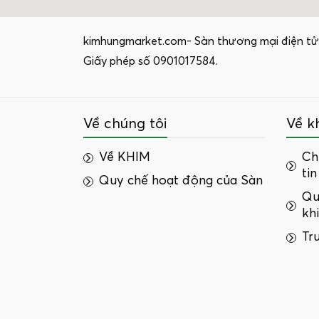
kimhungmarket.com- Sàn thương mại điện tử
Giấy phép số 0901017584.
Về chúng tôi
Về k
Về KHIM
Ch
tin
Quy chế hoạt động của Sàn
Qu
kh
Tr