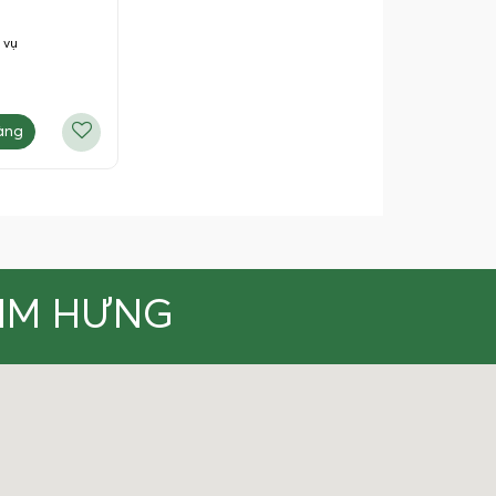
 vụ
àng
KIM HƯNG