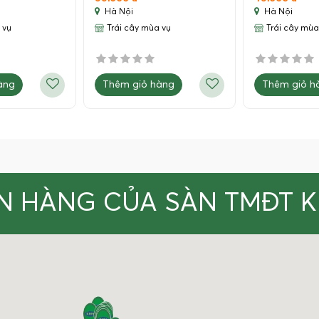
Hà Nội
Hà Nội
 vụ
Trái cây mùa vụ
Trái cây mùa
àng
Thêm giỏ hàng
Thêm giỏ h
N HÀNG CỦA SÀN TMĐT 