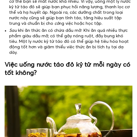
cơ thể bạn sẽ mất nước khá nhiều. Vì vậy, uống một ly nước
kỷ tử táo đỏ sẽ giúp bạn phục hồi năng lượng, thanh lọc cơ
thể và hạ huyết áp. Ngoài ra, các dưỡng chất trong loại
nước này cũng sẽ giúp bạn tỉnh táo, tăng hiệu suất tập
trung và chuẩn bị cho
cô
ng việc hoặc học tập.
Sau
khi ăn thức ăn có chứa dầu mỡ: Khi ăn quá nhiều thực
phẩm giàu dầu mỡ, có thể gây nóng ruột, đầy bụng khó
tiêu. Một ly nước kỷ tử táo đỏ có thể giúp hệ tiêu hóa hoạt
động tốt hơn và giảm thiểu việc thức ăn bị tích tụ tại dạ
dày.
Việc uống nước táo đỏ kỷ tử mỗi ngày có
tốt không?