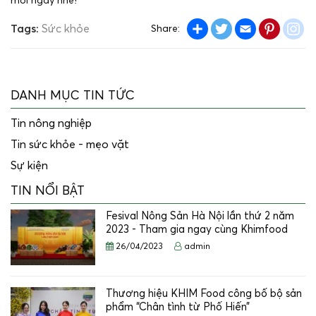
mỗi ngày nhé!
Share
Twitter
Email
Pintere
in
Tags:
Sức khỏe
Share:
DANH MỤC TIN TỨC
Tin nông nghiệp
Tin sức khỏe - mẹo vặt
Sự kiện
TIN NỔI BẬT
Fesival Nông Sản Hà Nội lần thứ 2 năm
2023 - Tham gia ngay cùng Khimfood
26/04/2023
admin
Thương hiệu KHIM Food công bố bộ sản
phẩm “Chân tình từ Phố Hiến”