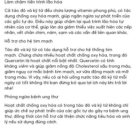
Làm chậm tiến trình lão hóa
Cả táo đỏ và kỷ tử đều chứa lượng vitamin phong phú, có tác
dụng chống oxy hóa mạnh, giúp ngăn ngừa sự phát triển của
các gốc tự do. Điều này giúp chậm lại quá trình lão hóa tự
nhiên của cơ thể, giúp làn da giảm thiểu việc xuất hiện các nếp
nhăn, vết chân chim, nám, sạm và các vấn đề liên quan khác.
Hỗ trợ cho hệ tim mạch
Táo đỏ và kỷ tử có tác dụng hỗ trợ cho hệ thống tim
mạch.
Chú
ng chứa nhiều hoạt chất chống oxy hóa, trong đó
Quercetin là hoạt chất nổi bật nhất. Quercetin có tính
kháng
viêm
và giúp giảm nồng độ Cholesterol xấu trong máu,
giảm nguy cơ mắc bệnh tim mạch, xơ vữa động mạch và mỡ
trong máu. Vì vậy, nếu có ai hỏi uống nước táo đỏ kỷ tử mỗi
ngày có tốt không thì bạn đừng bỏ qua lợi ích này khi trả lời
nhé!
Phòng ngừa bệnh ung thư
Hoạt chất chống oxy hóa có trong táo đỏ và kỷ tử không chỉ
giúp ức chế sự phát triển của các gốc tự do gây ra bệnh ung
thư, đồng thời còn hỗ trợ cải thiện chức năng tiêu hóa và sinh
lý nếu sử dụng đúng cách.