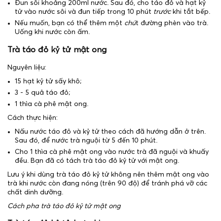
Đun sôi khoảng 200ml nước. Sau đó, cho táo đỏ và hạt kỷ
tử vào nước sôi và đun tiếp trong 10 phút
trước
khi tắt bếp.
Nếu muốn, bạn có thể thêm một
chú
t đường phèn vào trà.
Uống khi nước còn ấm.
Trà táo đỏ kỷ tử mật ong
Nguyên liệu:
15 hạt kỷ tử sấy khô;
3 - 5 quả táo đỏ;
1 thìa cà phê mật ong.
Cách thực hiện:
Nấu nước táo đỏ và kỷ tử theo cách đã hướng dẫn ở trên.
Sau đó, để nước trà nguội từ 5 đến 10 phút.
Cho 1 thìa cà phê mật ong vào nước trà đã nguội và khuấy
đều. Bạn đã có tách trà táo đỏ kỷ tử với mật ong.
Lưu ý khi dùng trà táo đỏ kỷ tử không nên thêm mật ong vào
trà khi nước còn đang nóng (trên 90 độ) để tránh phá vỡ các
chất dinh dưỡng.
Cách pha trà táo đỏ kỷ tử mật ong