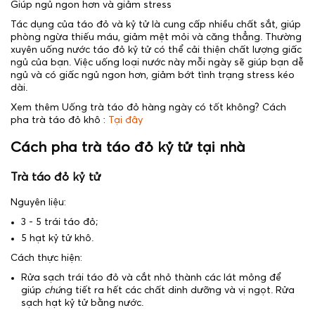
Giúp ngủ ngon hơn và giảm stress
Tác dụng của táo đỏ và kỷ tử là cung cấp nhiều chất sắt, giúp
phòng ngừa thiếu máu, giảm mệt mỏi và căng thẳng. Thường
xuyên uống nước táo đỏ kỷ tử có thể cải thiện chất lượng giấc
ngủ của bạn. Việc uống loại nước này mỗi ngày sẽ giúp bạn dễ
ngủ và có giấc ngủ ngon hơn, giảm bớt tình trạng stress kéo
dài.
Xem thêm Uống trà táo đỏ hàng ngày có tốt không? Cách
pha trà táo đỏ khô :
Tại đây
Cách pha trà táo đỏ kỷ tử tại nhà
Trà táo đỏ kỷ tử
Nguyên liệu:
3 - 5 trái táo đỏ;
5 hạt kỷ tử khô.
Cách thực hiện:
Rửa sạch trái táo đỏ và cắt nhỏ thành các lát mỏng để
giúp
chú
ng tiết ra hết các chất dinh dưỡng và vị ngọt. Rửa
sạch hạt kỷ tử bằng nước.