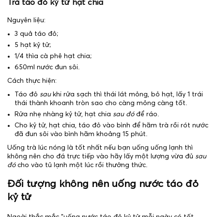
Trà táo đỏ kỷ tử hạt chia
Nguyên liệu:
3 quả táo đỏ;
5 hạt kỷ tử;
1/4 thìa cà phê hạt chia;
650ml nước đun sôi.
Cách thực hiện:
Táo đỏ
sau
khi rửa sạch thì thái lát mỏng, bỏ hạt, lấy 1 trái
thái thành khoanh tròn sao cho càng mỏng càng tốt.
Rửa nhẹ nhàng kỷ tử, hạt chia
sau đó
để ráo.
Cho kỷ tử, hạt chia, táo đỏ vào bình để hãm trà rồi rót nước
đã đun sôi vào bình hãm khoảng 15 phút.
Uống trà lúc nóng là tốt nhất nếu bạn uống uống lạnh thì
không nên cho đá trực tiếp vào hãy lấy một lượng vừa đủ
sau
đó
cho vào tủ lạnh một lúc rồi thưởng thức.
Đối tượng không nên uống nước táo đỏ
kỷ tử
Ngoài thắc mắc "uống nước táo đỏ kỷ tử mỗi ngày có tốt