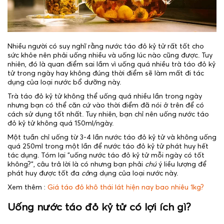
Nhiều người có suy nghĩ rằng nước táo đỏ kỷ tử rất tốt cho
sức khỏe nên phải uống nhiều và uống lúc nào cũng được. Tuy
nhiên, đó là quan điểm sai lầm vì uống quá nhiều trà táo đỏ kỷ
tử trong ngày hay không đúng thời điểm sẽ làm mất đi tác
dụng của loại nước bổ dưỡng này.
Trà táo đỏ kỷ tử không thể uống quá nhiều lần trong ngày
nhưng bạn có thể căn cứ vào thời điểm đã nói ở trên để có
cách sử dụng tốt nhất. Tuy nhiên, bạn chỉ nên uống nước táo
đỏ kỷ tử không quá 150ml/ngày.
Một tuần chỉ uống từ 3-4 lần nước táo đỏ kỷ tử và không uống
quá 250ml trong một lần để nước táo đỏ kỷ tử phát huy hết
tác dụng. Tóm lại "uống nước táo đỏ kỷ tử mỗi ngày có tốt
không?", câu trả lời là có nhưng bạn phải
chú
ý liều lượng để
phát huy được tốt đa
cô
ng dụng của loại nước này.
Xem thêm :
Giá táo đỏ khô thái lát hiện nay bao nhiêu 1kg?
Uống nước táo đỏ kỷ tử có lợi ích gì?