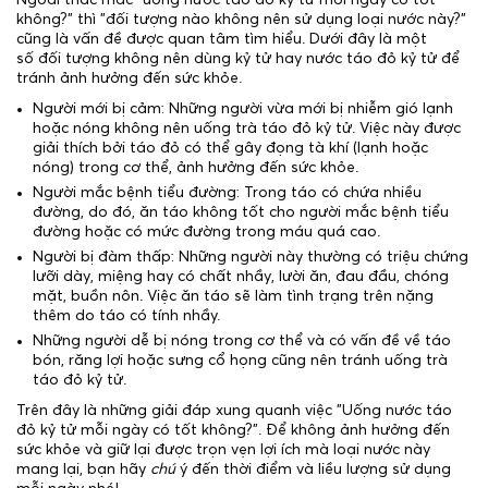
không?" thì "đối tượng nào không nên sử dụng loại nước này?"
cũng là vấn đề được quan tâm tìm hiểu. Dưới đây là một
số đối tượng không nên dùng kỷ tử hay nước táo đỏ kỷ tử để
tránh ảnh hưởng đến sức khỏe.
Người mới bị cảm: Những người vừa mới bị nhiễm gió lạnh
hoặc nóng không nên uống trà táo đỏ kỷ tử. Việc này được
giải thích bởi táo đỏ có thể gây đọng tà khí (lạnh hoặc
nóng) trong cơ thể, ảnh hưởng đến sức khỏe.
Người mắc bệnh tiểu đường: Trong táo có chứa nhiều
đường, do đó, ăn táo không tốt cho người mắc bệnh tiểu
đường hoặc có mức đường trong máu quá cao.
Người bị đàm thấp: Những người này thường có triệu chứng
lưỡi dày, miệng hay có chất nhầy, lười ăn, đau đầu, chóng
mặt, buồn nôn. Việc ăn táo sẽ làm tình trạng trên nặng
thêm do táo có tính nhầy.
Những người dễ bị nóng trong cơ thể và có vấn đề về táo
bón, răng lợi hoặc sưng cổ họng cũng nên tránh uống trà
táo đỏ kỷ tử.
Trên đây là những giải đáp xung quanh việc "Uống nước táo
đỏ kỷ tử mỗi ngày có tốt không?". Để không ảnh hưởng đến
sức khỏe và giữ lại được trọn vẹn lợi ích mà loại nước này
mang lại, bạn hãy
chú
ý đến thời điểm và liều lượng sử dụng