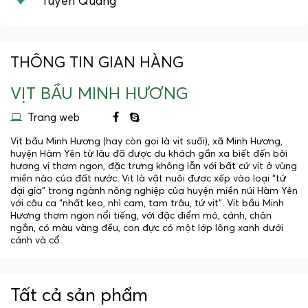
Tuyên Quang
THÔNG TIN GIAN HÀNG
VỊT BẦU MINH HƯƠNG
Trang web
Vịt bầu Minh Hương (hay còn gọi là vịt suối), xã Minh Hương,
huyện Hàm Yên từ lâu đã được du khách gần xa biết đến bởi
hương vị thơm ngon, đặc trưng không lẫn với bất cứ vịt ở vùng
miền nào của đất nước. Vịt là vật nuôi được xếp vào loại “tứ
đại gia” trong ngành nông nghiệp của huyện miền núi Hàm Yên
với câu ca “nhất keo, nhì cam, tam trâu, tứ vịt”. Vịt bầu Minh
Hương thơm ngon nổi tiếng, với đặc điểm mỏ, cánh, chân
ngắn, có màu vàng đều, con đực có một lớp lông xanh dưới
cánh và cổ.
Tất cả sản phẩm