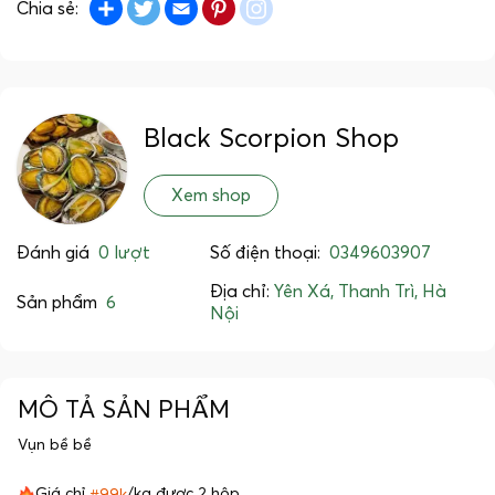
Share
Twitter
Email
Pinterest
instagram
Chia sẻ:
Black Scorpion Shop
Xem shop
Đánh giá
0 lượt
Số điện thoại:
0349603907
Địa chỉ:
Yên Xá, Thanh Trì, Hà
Sản phẩm
6
Nội
MÔ TẢ SẢN PHẨM
Vụn bề bề
Giá chỉ
#99k
/kg được 2 hộp