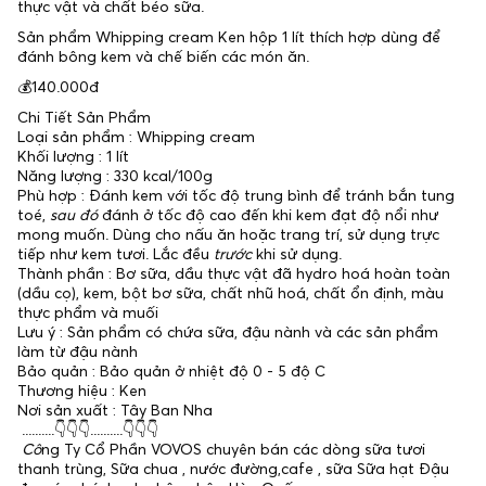
thực vật và chất béo sữa.
Sản phẩm Whipping cream Ken hộp 1 lít thích hợp dùng để
đánh bông kem và chế biến các món ăn.
💰140.000đ
Chi Tiết Sản Phẩm
Loại sản phẩm : Whipping cream
Khối lượng : 1 lít
Năng lượng : 330 kcal/100g
Phù hợp : Đánh kem với tốc độ trung bình để tránh bắn tung
toé,
sau đó
đánh ở tốc độ cao đến khi kem đạt độ nổi như
mong muốn. Dùng cho nấu ăn hoặc trang trí, sử dụng trực
tiếp như kem tươi. Lắc đều
trước
khi sử dụng.
Thành phần : Bơ sữa, dầu thực vật đã hydro hoá hoàn toàn
(dầu cọ), kem, bột bơ sữa, chất nhũ hoá, chất ổn định, màu
thực phẩm và muối
Lưu ý : Sản phẩm có chứa sữa, đậu nành và các sản phẩm
làm từ đậu nành
Bảo quản : Bảo quản ở nhiệt độ 0 - 5 độ C
Thương hiệu : Ken
Nơi sản xuất : Tây Ban Nha
..........👇👇👇..........👇👇👇
Cô
ng Ty Cổ Phần VOVOS chuyên bán các dòng sữa tươi
thanh trùng, Sữa chua , nước đường,cafe , sữa Sữa hạt Đậu