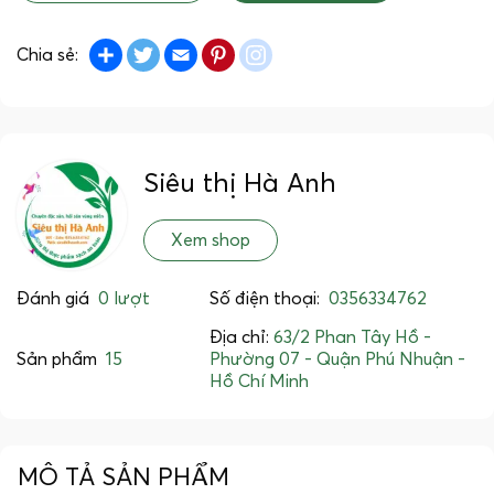
Share
Twitter
Email
Pinterest
instagram
Chia sẻ:
Siêu thị Hà Anh
Xem shop
Đánh giá
0 lượt
Số điện thoại:
0356334762
Địa chỉ:
63/2 Phan Tây Hồ -
Sản phẩm
15
Phường 07 - Quận Phú Nhuận -
Hồ Chí Minh
MÔ TẢ SẢN PHẨM