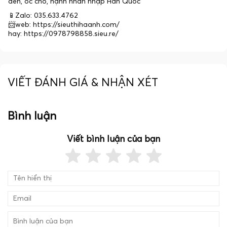
đen, óc chó, hạnh nhân nhập Hàn Quốc
📱Zalo: 035.633.4762
📨web: https://sieuthihaanh.com/
hay: https://0978798858.sieu.re/
VIẾT ĐÁNH GIÁ & NHẬN XÉT
Bình luận
Viết bình luận của bạn