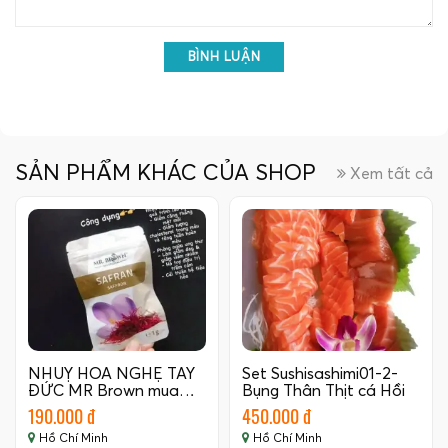
BÌNH LUẬN
SẢN PHẨM KHÁC CỦA SHOP
Xem tất cả
NHUỴ HOA NGHỆ TÂY
Set Sushisashimi01-2-
ĐỨC MR Brown mua…
Bụng Thân Thịt cá Hồi
Nauy…
190.000 đ
450.000 đ
Hồ Chí Minh
Hồ Chí Minh