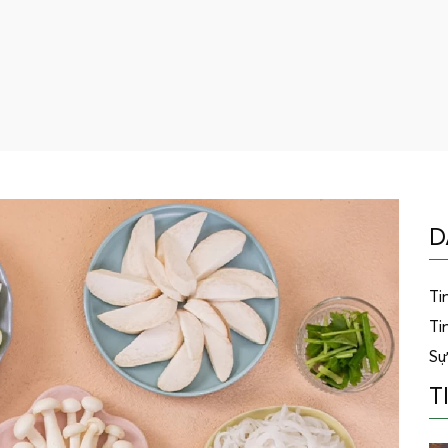
D
Ti
Ti
Sự
T