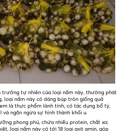
nh trưởng tự nhiên của loại nấm này, thường phát
g, loại nấm này có dáng búp tròn giống quả
 là thực phẩm lành tính, có tác dụng bổ tỳ,
ol và ngăn ngừa sự hình thành khối u.
ỡng phong phú, chứa nhiều protein, chất xơ,
ệt, loại nấm này có tới 18 loại axit amin, góp