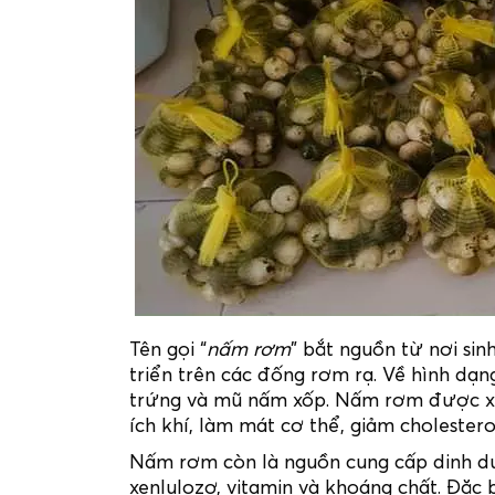
Tên gọi “
nấm rơm
” bắt nguồn từ nơi si
triển trên các đống rơm rạ. Về hình dạn
trứng và mũ nấm xốp. Nấm rơm được xem
ích khí, làm mát cơ thể, giảm cholester
Nấm rơm còn là nguồn cung cấp dinh dư
xenlulozơ, vitamin và khoáng chất. Đặc bi