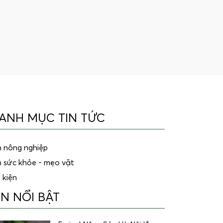
ANH MỤC TIN TỨC
n nông nghiệp
n sức khỏe - mẹo vặt
 kiện
IN NỔI BẬT