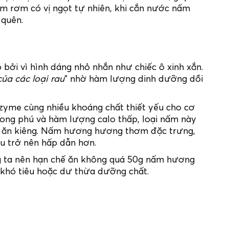
m rơm có vị ngọt tự nhiên, khi cắn nước nấm
 quên.
ởi vì hình dáng nhỏ nhắn như chiếc ô xinh xắn.
của các loại rau
” nhờ hàm lượng dinh dưỡng dồi
zyme cùng nhiều khoáng chất thiết yếu cho cơ
phong phú và hàm lượng calo thấp, loại nấm này
g ăn kiêng. Nấm hương hương thơm đặc trưng,
ẩu trở nên hấp dẫn hơn.
ng ta nên hạn chế ăn không quá 50g nấm hương
 khó tiêu hoặc dư thừa dưỡng chất.