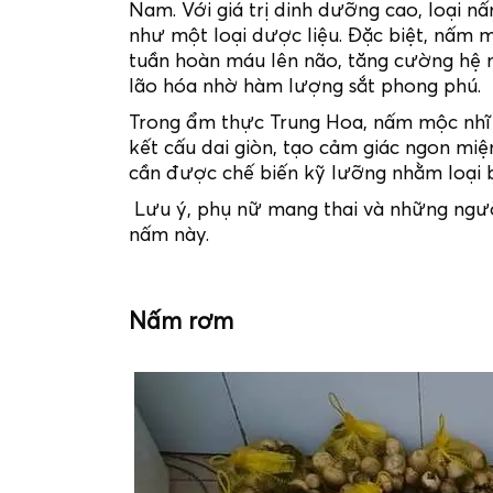
Nam. Với giá trị dinh dưỡng cao, loại 
như một loại dược liệu. Đặc biệt, nấm mộ
tuần hoàn máu lên não, tăng cường hệ m
lão hóa nhờ hàm lượng sắt phong phú.
Trong ẩm thực Trung Hoa, nấm mộc nhĩ 
kết cấu dai giòn, tạo cảm giác ngon miệ
cần được chế biến kỹ lưỡng nhằm loại 
Lưu ý, phụ nữ mang thai và những người
nấm này.
Nấm rơm