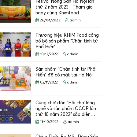
Fesival Nông Sản Hà Nội lần
thứ 2 năm 2023 - Tham gia
ngay cùng Khimfood
26/04/2023
admin
Thương hiệu KHIM Food công
bố bộ sản phẩm “Chân tình từ
Phố Hiến”
10/12/2022
admin
Sản phẩm "Chân tình từ Phố
Hiến" đã có mặt tại Hà Nội
02/11/2022
admin
Cùng chờ đón “Hội chợ làng
nghề và sản phẩm OCOP lần
thứ 18 năm 2022” sắp diễn…
19/10/2022
admin
Chính Thức Ra Mắt Dòng Sản