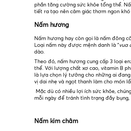
phần tăng cường sức khỏe tổng thể. Nấ
tiết ra tạo nên cảm giác thơm ngon khó
Nấm hương
Nấm hương hay còn gọi là nấm đông cô b
Loại nấm này được mệnh danh là “
vua 
dào.
Theo đó, nấm hương cung cấp 3 loại en
thể. Với lượng chất xơ cao, vitamin B 
là lựa chọn lý tưởng cho những ai đan
vị dai nhẹ và ngọt thanh làm cho món l
Mặc dù có nhiều lợi ích sức khỏe, chú
mỗi ngày để tránh tình trạng đầy bụng,
Nấm kim châm