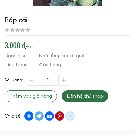
Bắp cải
3.000 đ
/kg
Danh mục:
Nhà lồng rau củ quả
Tình trạng:
Còn hàng
Số lượng:
Thêm vào giỏ hàng
Liên hệ chủ shop
Share
Twitter
Email
Pinterest
instagram
Chia sẻ: