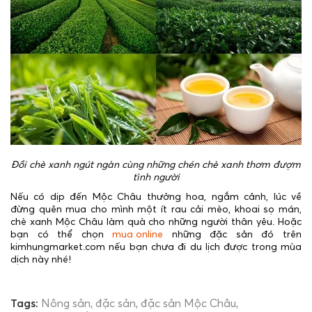
Đồi chè xanh ngút ngàn cùng những chén chè xanh thơm đượm
tình người
Nếu có dịp đến Mộc Châu thưởng hoa, ngắm cảnh, lúc về
đừng quên mua cho mình một ít rau cải mèo, khoai sọ mán,
chè xanh Mộc Châu làm quà cho những người thân yêu. Hoặc
bạn có thể chọn
mua online
những đặc sản đó trên
kimhungmarket.com nếu bạn chưa đi du lịch được trong mùa
dịch này nhé!
Tags:
Nông sản
đặc sản
đặc sản Mộc Châu