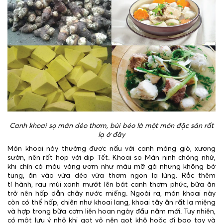
Canh khoai sọ mán dẻo thơm, bùi béo là một món đặc sản rất
lạ ở đây
Món khoai này thường được nấu với canh móng giò, xương
sườn, nên rất hợp với dịp Tết. Khoai sọ Mán ninh chóng nhừ,
khi chín có màu vàng ươm như màu mỡ gà nhưng không bở
tung, ăn vào vừa dẻo vừa thơm ngon lạ lùng. Rắc thêm
tí hành, rau mùi xanh mướt lên bát canh thơm phức, bữa ăn
trở nên hấp dẫn chảy nước miếng. Ngoài ra, món khoai này
còn có thể hấp, chiên như khoai lang, khoai tây ăn rất lạ miệng
và hợp trong bữa cơm liên hoan ngày đầu năm mới. Tuy nhiên,
có một lưu ý nhỏ khi gọt vỏ nên gọt khô hoặc đi bao tay và