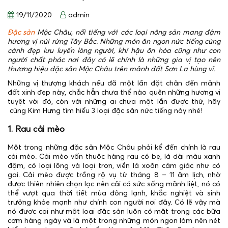
19/11/2020
admin
Đặc sản
Mộc Châu, nổi tiếng với các loại nông sản mang đậm
hương vị núi rừng Tây Bắc. Những món ăn ngon nức tiếng cùng
cảnh đẹp lưu luyến lòng người, khí hậu ôn hòa cũng như con
người chất phác nơi đây có lẽ chính là những gia vị tạo nên
thương hiệu đặc sản Mộc Châu trên mảnh đất Sơn La hùng vĩ.
Những vị thượng khách nếu đã một lần đặt chân đến mảnh
đất xinh đẹp này, chắc hẳn chưa thể nào quên những hương vị
tuyệt vời đó, còn với những ai chưa một lần được thử, hãy
cùng Kim Hưng tìm hiểu 3 loại đặc sản nức tiếng này nhé!
1. Rau cải mèo
Một trong những đặc sản Mộc Châu phải kể đến chính là rau
cải mèo. Cải mèo vốn thuộc hàng rau có bẹ, lá dài màu xanh
đậm, có loại lông và loại trơn, viền lá xoăn cảm giác như có
gai. Cải mèo được trồng rộ vụ từ tháng 8 – 11 âm lịch, nhờ
được thiên nhiên chọn lọc nên cải có sức sống mãnh liệt, nó có
thể vượt qua thời tiết mùa đông lạnh, khắc nghiệt và sinh
trưởng khỏe mạnh như chính con người nơi đây. Có lẽ vậy mà
nó được coi như một loại đặc sản luôn có mặt trong các bữa
cơm hàng ngày và là một trong những món ngon làm nên nét