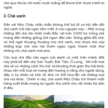
rửa qua khoai với nước muối loãng để khoai bớt nhựa tránh bị
ngứa.
3. Chè xanh
Đến với Mộc Châu chắc chắn không thể bỏ lỡ cơ hội đến đồi
chè xanh trải dài ngút tầm mắt ở cao nguyên này – Một trong
những đồi chè lớn nhất miền Bắc với hơn 3.000 ha trồng chè
mang đến những giống chè ngon đặc sản. Đứng giữa đồi chè,
có thể ngửi thoang thoảng mùi chè xanh, mùi nhựa chè của
những búp chè vừa hái thơm ngào ngạt, thanh mát như
những cốc chà xanh mới pha.
Các loại chè đặc sản ngon nức danh có mặt trên mảnh đất
này phải kể đến chè San Tuyết, Bát Tiên, Ô Long... Với mỗi loại
chè sẽ có những cách thu hái và khoảng thời gian thu hái khác
nhau nên mỗi loại sẽ mang đến hương vị riêng cho người dùng,
đầy vị tự nhiên và tinh tế, khó có thể hòa lẫn với những loại
chè nơi khác. Chính vì vậy, chè xanh Mộc Châu trở thành mặt
hàng xuất khẩu mang lại nguồn thu chính cho rất nhiều hộ dân
ở đây.