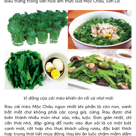
biểu trưng trong văn hóa ẩm thực của Mộc Châu, Sơn La.
Vị đắng của cải mèo khiến ăn rồi và nhớ mãi
Rau cải mèo Mộc Châu ngon nhất khi phần lá còn non, xanh
bắt mắt chứ không phải các cọng già, cứng. Rau được chế
biến thành nhiều món như: xào, nấu, luộc. Đơn giản nhất, chỉ
cần thái nhỏ, đập gừng đổ nước vào đun sôi là có một bát
canh mát, rất hợp cho thực khách uống rượu, đặc biệt thích
hợp trong thời tiết mùa đông. Hay khi ăn luộc chấm mắm dầm