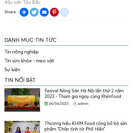
đặc sản Tây Bắc
Share
Twitter
Email
Pinterest
instagram
Share:
DANH MỤC TIN TỨC
Tin nông nghiệp
Tin sức khỏe - mẹo vặt
Sự kiện
TIN NỔI BẬT
Fesival Nông Sản Hà Nội lần thứ 2 năm
2023 - Tham gia ngay cùng Khimfood
26/04/2023
admin
Thương hiệu KHIM Food công bố bộ sản
phẩm “Chân tình từ Phố Hiến”