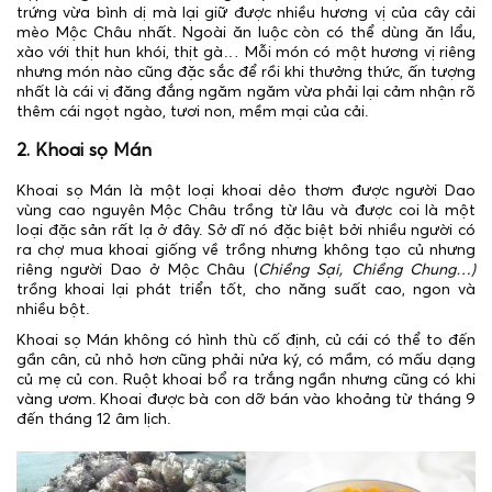
trứng vừa bình dị mà lại giữ được nhiều hương vị của cây cải
mèo Mộc Châu nhất. Ngoài ăn luộc còn có thể dùng ăn lẩu,
xào với thịt hun khói, thịt gà… Mỗi món có một hương vị riêng
nhưng món nào cũng đặc sắc để rồi khi thưởng thức, ấn tượng
nhất là cái vị đăng đắng ngăm ngăm vừa phải lại cảm nhận rõ
thêm cái ngọt ngào, tươi non, mềm mại của cải.
2. Khoai sọ Mán
Khoai sọ Mán là một loại khoai dẻo thơm được người Dao
vùng cao nguyên Mộc Châu trồng từ lâu và được coi là một
loại đặc sản rất lạ ở đây. Sở dĩ nó đặc biệt bởi nhiều người có
ra chợ mua khoai giống về trồng nhưng không tạo củ nhưng
riêng người Dao ở Mộc Châu (
Chiềng Sại, Chiềng Chung…)
trồng khoai lại phát triển tốt, cho năng suất cao, ngon và
nhiều bột.
Khoai sọ Mán không có hình thù cố định, củ cái có thể to đến
gần cân, củ nhỏ hơn cũng phải nửa ký, có mầm, có mấu dạng
củ mẹ củ con. Ruột khoai bổ ra trắng ngần nhưng cũng có khi
vàng ươm. Khoai được bà con dỡ bán vào khoảng từ tháng 9
đến tháng 12 âm lịch.