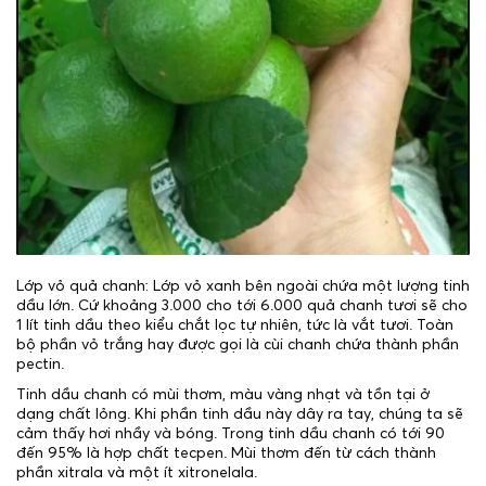
Lớp vỏ quả chanh: Lớp vỏ xanh bên ngoài chứa một lượng tinh
dầu lớn. Cứ khoảng 3.000 cho tới 6.000 quả chanh tươi sẽ cho
1 lít tinh dầu theo kiểu chắt lọc tự nhiên, tức là vắt tươi. Toàn
bộ phần vỏ trắng hay được gọi là cùi chanh chứa thành phần
pectin.
Tinh dầu chanh có mùi thơm, màu vàng nhạt và tồn tại ở
dạng chất lỏng. Khi phần tinh dầu này dây ra tay, chúng ta sẽ
cảm thấy hơi nhầy và bóng. Trong tinh dầu chanh có tới 90
đến 95% là hợp chất tecpen. Mùi thơm đến từ cách thành
phần xitrala và một ít xitronelala.