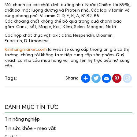
Múi chanh có các chất dinh dưỡng như: Nước (Chiếm tới 89%),
chất xơ, một lượng đường và Protein nhỏ. Các loại vitamin vô
cùng phong phú: Vitamin C, D, E, K, A, B1,B2, B5.
Các khoáng chất không thể bỏ qua trong quả chanh bao
gồm: Canxi, sắt, Magie, Kali, Kẽm, Selen, Mangan, Natri.
Các hợp chất thực vật: axit citric, Hesperidin, Diosmin,
Eriocitrin, D-Limonene.
Kimhungmarket.com
là website cung cấp thông tin giá cá thị
trường, chúng tôi không trực tiếp cung cấp sản phẩm. Quý
khách có nhu cầu mua hàng vui lòng liên hệ trực tiếp nơi cung
cấp.
Share
Twitter
Email
Pintere
in
Tags:
Share:
DANH MỤC TIN TỨC
Tin nông nghiệp
Tin sức khỏe - mẹo vặt