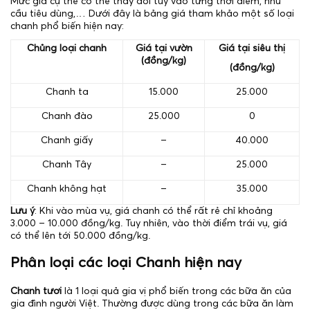
Mức giá cụ thể có thể thay đổi tùy vào từng thời điểm, nhu
cầu tiêu dùng,… Dưới đây là bảng giá tham khảo một số loại
chanh phổ biến hiện nay:
Chủng loại chanh
Giá tại vườn
Giá tại siêu thị
(đồng/kg)
(đồng/kg)
Chanh ta
15.000
25.000
Chanh đào
25.000
0
Chanh giấy
–
40.000
Chanh Tây
–
25.000
Chanh không hạt
–
35.000
Lưu ý
: Khi vào mùa vụ, giá chanh có thể rất rẻ chỉ khoảng
3.000 – 10.000 đồng/kg. Tuy nhiên, vào thời điểm trái vụ, giá
có thể lên tới 50.000 đồng/kg.
Phân loại các loại Chanh hiện nay
Chanh tươi
là 1 loại quả gia vị phổ biến trong các bữa ăn của
gia đình người Việt. Thường được dùng trong các bữa ăn làm