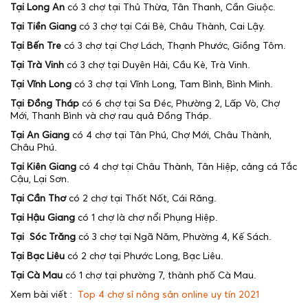
Tại Long An
có 3 chợ tại Thủ Thừa, Tân Thanh, Cần Giuộc.
Tại Tiền Giang
có 3 chợ tại Cái Bè, Châu Thành, Cai Lậy.
Tại Bến Tre
có 3 chợ tại Chợ Lách, Thạnh Phước, Giồng Tôm.
Tại Trà Vinh
có 3 chợ tại Duyên Hải, Cầu Kè, Trà Vinh.
Tại Vĩnh Long
có 3 chợ tại Vĩnh Long, Tam Bình, Bình Minh.
Tại Đồng Tháp
có 6 chợ tại Sa Đéc, Phường 2, Lấp Vò, Chợ
Mới, Thanh Bình và chợ rau quả Đồng Tháp.
Tại An Giang
có 4 chợ tại Tân Phú, Chợ Mới, Châu Thành,
Châu Phú.
Tại Kiên Giang
có 4 chợ tại Châu Thành, Tân Hiệp, cảng cá Tắc
Cậu, Lại Sơn.
Tại Cần Thơ
có 2 chợ tại Thốt Nốt, Cái Răng.
Tại Hậu Giang
có 1 chợ là chợ nổi Phụng Hiệp.
Tại Sóc Trăng
có 3 chợ tại Ngã Năm, Phường 4, Kế Sách.
Tại Bạc Liêu
có 2 chợ tại Phước Long, Bạc Liêu.
Tại Cà Mau
có 1 chợ tại phường 7, thành phố Cà Mau.
Xem bài viết :
Top 4 chợ sỉ nông sản online uy tín 2021