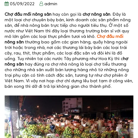
05/09/2022
admin
Chợ đầu mối nông sản
hay còn gọi là
chợ nông sản
. Đây là
một loại chợ chuyên bày bán, kinh doanh các sản phẩm nông
sản, để nhà nông bán trực tiếp cho người tiêu thụ. Ở một số
nước như Việt Nam thì đây loại thương trường bán sỉ với quy
mô lớn gồm các loại thực phẩm tươi và khô.
Chợ đầu mối
nông sản
thường bao gồm các gian hàng, quầy hàng ngoài
trời hoặc trong nhà, nơi các thương lái bày bán các loại trái
cây, rau, thịt, thực phẩm, các loại đặc sản và đôi khi là đồ
uống. Tuy nhiên tại các nước Tây phương như Hoa Kỳ thì c
hợ
nông sản
hay đúng ra chợ nhà nông là loại chợ tiểu thương
cho những nhà sản xuất bán lượng hàng nhỏ từ những nông
trại phụ cận có tính cách đặc sản, tương tự như chợ phiên ở
Việt Nam. Vì vậy nơi họp chợ chỉ dựng lều bạt tạm ở công viên,
bán xong thì dỡ đi trả lại không gian cho thành phố.