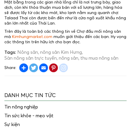
Mặt bằng trong các gian nhà lồng chỉ là nơi trưng bày, giao
dịch, còn khi thỏa thuận mua bán với số lượng lớn, hàng hóa
sẽ được lấy từ các kho mát, kho lạnh nằm xung quanh chợ.
Talaad Thai còn được bến đến như là cửa ngõ xuất khẩu nông
sản lớn nhất của Thái Lan.
Trên đây là toàn bộ các thông tin về Chợ đầu mối nông sản
mà
Kimhungmarket.com
muốn giới thiệu đến các bạn. Hy vọng
các thông tin trên hữu ích cho bạn đọc.
Tags:
Nông sản
nông sản Kim Hưng
Sàn nông sản trực tuyến
nông sản
thu mua nông sản
Share
Twitter
Email
Pinterest
instagram
Share:
DANH MỤC TIN TỨC
Tin nông nghiệp
Tin sức khỏe - mẹo vặt
Sự kiện