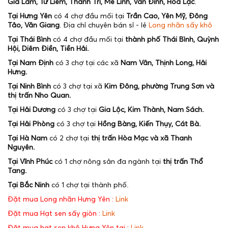
Gia Lâm, Từ Liêm, Thanh Trì, Mê Linh, Vân Đình, Hòa Lạc
.
Tại Hưng Yên
có 4 chợ đầu mối tại
Trần Cao, Yên Mỹ, Đông
Tảo, Văn Giang
. Địa chỉ chuyên bán sỉ - lẻ
Long nhãn sấy khô
Tại Thái Bình
có 4 chợ đầu mối tại
thành phố Thái Bình, Quỳnh
Hội, Diêm Điền, Tiền Hải.
Tại Nam Định
có 3 chợ tại các xã
Nam Vân, Thịnh Long, Hải
Hưng.
Tại Ninh Bình
có 3 chợ tại xã
Kim Đông, phường Trung Sơn và
thị trấn Nho Quan.
Tại Hải Dương
có 3 chợ tại
Gia Lộc, Kim Thành, Nam Sách.
Tại Hải Phòng
có 3 chợ tại
Hồng Bàng, Kiến Thụy, Cát Bà.
Tại Hà Nam
có 2 chợ tại
thị trấn Hòa Mạc và xã Thanh
Nguyên.
Tại Vĩnh Phúc
có 1 chợ nông sản đa ngành tại
thị trấn Thổ
Tang.
Tại Bắc Ninh
có 1 chợ tại thành phố.
Đặt mua Long nhãn Hưng Yên :
Link
Đặt mua Hạt sen sấy giòn :
Link
Đặt mua hạt sen khô Hưng Yên tại :
Link