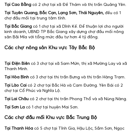
Tại Cao Bằng
có 2 chợ tại xã Đề Thám và thị trấn Quảng Yên.
Tại Tuyên Quang, Bắc Cạn, Lạng Sơn, Thái Nguyên,
đều có 1
chợ đầu mối tại trung tâm tỉnh.
Tại Bắc Giang
có 1 chợ tại xã Dĩnh Kế. Để thuận lợi cho người
kinh doanh, UBND TP Bắc Giang xây dựng chợ đầu mối nông
sản Bãi Mía với tổng mức đầu tư hơn 4 tỷ đồng.
Các chợ nông sản Khu vực Tây Bắc Bộ
Tại Điện Biên
có 3 chợ tại xã Sam Mứn, thị xã Mường Lay và xã
Thanh Minh.
Tại Hòa Bình
có 3 chợ tại thị trấn Bưng và thị trấn Hàng Trạm.
Tại Lào Cai
có 2 chợ tại Bắc Hà và Cam Đường. Yên Bái có 2
chợ tại Cổ Phúc và Nghĩa Lộ.
Tại Lai Châu
có 2 chợ tại thị trấn Phong Thổ và xã Nùng Nàng.
Tại Sơn La
có 1 chợ tại huyện Mai Sơn.
Các chợ đầu mối Khu vực Bắc Trung Bộ
Tại Thanh Hóa
có 5 chợ tại Tĩnh Gia, Hậu Lộc, Sầm Sơn, Ngọc