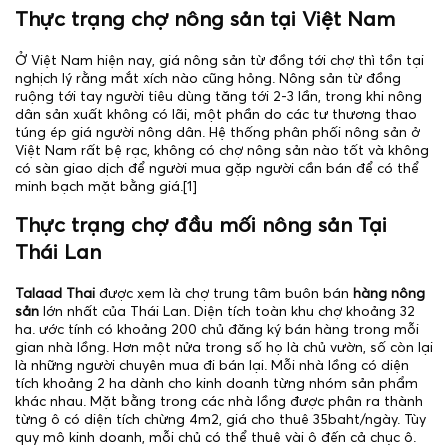
Thực trạng chợ nông sản tại Việt Nam
Ở Việt Nam hiện nay, giá nông sản từ đồng tới chợ thì tồn tại
nghịch lý rằng mắt xích nào cũng hỏng. Nông sản từ đồng
ruộng tới tay người tiêu dùng tăng tới 2-3 lần, trong khi nông
dân sản xuất không có lãi, một phần do các tư thương thao
túng ép giá người nông dân. Hệ thống phân phối nông sản ở
Việt Nam rất bệ rạc, không có chợ nông sản nào tốt và không
có sàn giao dịch để người mua gặp người cần bán để có thể
minh bạch mặt bằng giá.[1]
Thực trạng chợ đầu mối nông sản Tại
Thái Lan
Talaad Thai
được xem là chợ trung tâm buôn bán
hàng nông
sản
lớn nhất của Thái Lan. Diện tích toàn khu chợ khoảng 32
ha. ước tính có khoảng 200 chủ đăng ký bán hàng trong mỗi
gian nhà lồng. Hơn một nửa trong số họ là chủ vườn, số còn lại
là những người chuyên mua đi bán lại. Mỗi nhà lồng có diện
tích khoảng 2 ha dành cho kinh doanh từng nhóm sản phẩm
khác nhau. Mặt bằng trong các nhà lồng được phân ra thành
từng ô có diện tích chừng 4m2, giá cho thuê 35baht/ngày. Tùy
quy mô kinh doanh, mỗi chủ có thể thuê vài ô đến cả chục ô.