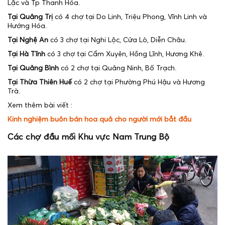
Lặc và Tp Thanh Hóa.
Tại Quảng Trị
có 4 chợ tại Do Linh, Triệu Phong, Vĩnh Linh và
Hướng Hóa.
Tại Nghệ An
có 3 chợ tại Nghi Lộc, Cửa Lò, Diễn Châu.
Tại Hà Tĩnh
có 3 chợ tại Cẩm Xuyên, Hồng Lĩnh, Hương Khê.
Tại Quảng Bình
có 2 chợ tại Quảng Ninh, Bố Trạch.
Tại Thừa Thiên Huế
có 2 chợ tại Phường Phú Hậu và Hương
Trà.
Xem thêm bài viết :
Kinh nghiệm buôn bán hoa quả cho người mới bắt đầu
Các chợ đầu mối Khu vực Nam Trung Bộ