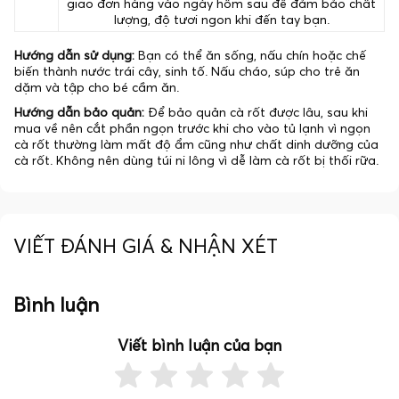
giao đơn hàng vào ngày hôm sau để đảm bảo chất
lượng, độ tươi ngon khi đến tay bạn.
Hướng dẫn sử dụng:
Bạn có thể ăn sống, nấu chín hoặc chế
biến thành nước trái cây, sinh tố. Nấu cháo, súp cho trẻ ăn
dặm và tập cho bé cầm ăn.
Hướng dẫn bảo quản:
Để bảo quản cà rốt được lâu, sau khi
mua về nên cắt phần ngọn trước khi cho vào tủ lạnh vì ngọn
cà rốt thường làm mất độ ẩm cũng như chất dinh dưỡng của
cà rốt. Không nên dùng túi ni lông vì dễ làm cà rốt bị thối rữa.
VIẾT ĐÁNH GIÁ & NHẬN XÉT
Bình luận
Viết bình luận của bạn