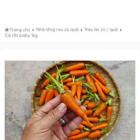
Nhà lồng rau củ quả
Rau ăn củ / quả
Trang chủ
Cà rốt baby 1kg