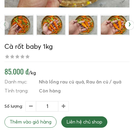
‹
›
Cà rốt baby 1kg
85.000 đ
/kg
Danh mục:
Nhà lồng rau củ quả
Rau ăn củ / quả
Tình trạng:
Còn hàng
Số lượng:
Thêm vào giỏ hàng
Liên hệ chủ shop