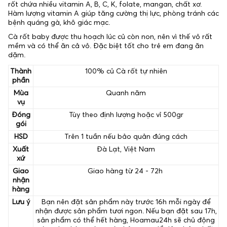
rốt chứa nhiều vitamin A, B, C, K, folate, mangan, chất xơ.
Hàm lượng vitamin A giúp tăng cường thị lực, phòng tránh các
bệnh quáng gà, khô giác mạc.
Cà rốt baby được thu hoạch lúc củ còn non, nên vì thế vỏ rất
mềm và có thể ăn cả vỏ. Đặc biệt tốt cho trẻ em đang ăn
dặm.
Thành
100% củ Cà rốt tự nhiên
phần
Mùa
Quanh năm
vụ
Đóng
Tùy theo định lượng hoặc vỉ 500gr
gói
HSD
Trên 1 tuần nếu bảo quản đúng cách
Xuất
Đà Lạt, Việt Nam
xứ
Giao
Giao hàng từ 24 - 72h
nhận
hàng
Lưu ý
Bạn nên đặt sản phẩm này trước 16h mỗi ngày để
nhận được sản phẩm tươi ngon. Nếu bạn đặt sau 17h,
sản phẩm có thể hết hàng, Hoamau24h sẽ chủ động