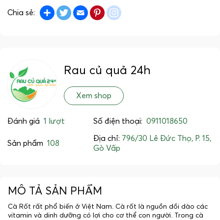
Share
Twitter
Email
Pinterest
instagram
Chia sẻ:
Rau củ quả 24h
Xem shop
Đánh giá
1 lượt
Số điện thoại:
0911018650
Địa chỉ:
796/30 Lê Đức Thọ, P. 15,
Sản phẩm
108
Gò Vấp
MÔ TẢ SẢN PHẨM
Cà Rốt rất phổ biến ở Việt Nam. Cà rốt là nguồn dồi dào các
vitamin và dinh dưỡng có lợi cho cơ thể con người. Trong cà