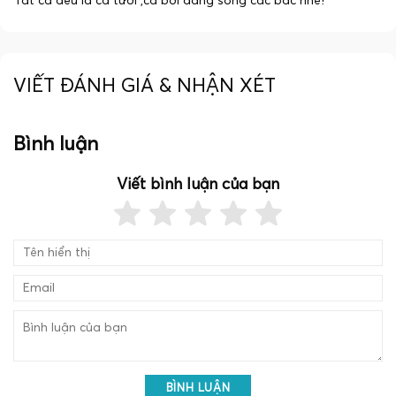
Tất cả đều là cá tươi ,cá bơi đang sống các bác nhé!
VIẾT ĐÁNH GIÁ & NHẬN XÉT
Bình luận
Viết bình luận của bạn
BÌNH LUẬN