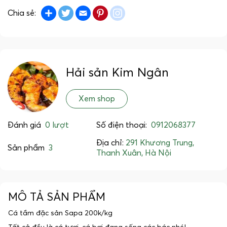
Share
Twitter
Email
Pinterest
instagram
Chia sẻ:
Hải sản Kim Ngân
Xem shop
Đánh giá
0 lượt
Số điện thoại:
0912068377
Địa chỉ:
291 Khương Trung,
Sản phẩm
3
Thanh Xuân, Hà Nội
MÔ TẢ SẢN PHẨM
Cá tầm đặc sản Sapa 200k/kg