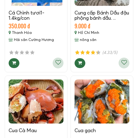
Cá Chình tươi1-
Cung cấp Bánh Dầu đậu
1.4kg/con
phộng bánh dầu…
350.000 đ
9.000 đ
Thanh Hóa
Hồ Chí Minh
Hải sản Cường Hương
nông sản
(4.33/5)
Cua Cà Mau
Cua gạch