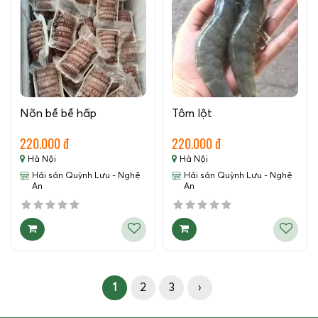
Nõn bề bề hấp
Tôm lột
220.000 đ
220.000 đ
Hà Nội
Hà Nội
Hải sản Quỳnh Lưu - Nghệ
Hải sản Quỳnh Lưu - Nghệ
An
An
1
2
3
›