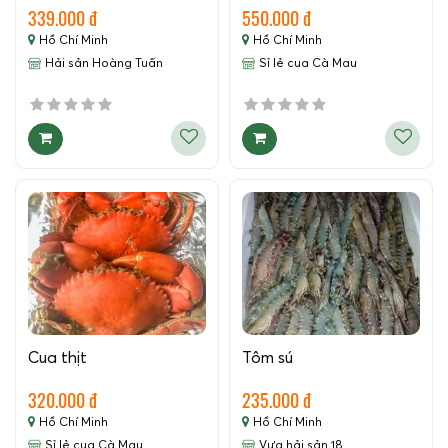
339.000 đ
550.000 đ
Hồ Chí Minh
Hồ Chí Minh
Hải sản Hoàng Tuấn
Sỉ lẻ cua Cà Mau
Cua thịt
Tôm sú
320.000 đ
235.000 đ
Hồ Chí Minh
Hồ Chí Minh
Sỉ lẻ cua Cà Mau
Vựa hải sản 18