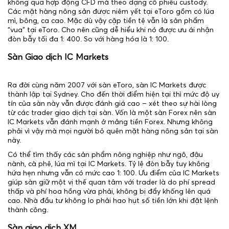
không qua hợp động CFD mà theo dạng cổ phiếu custody.
Các mặt hàng nông sản được niêm yết tại eToro gồm có lúa
mì, bông, ca cao. Mặc dù vậy cặp tiền tệ vẫn là sản phẩm
“vua” tại eToro. Cho nên cũng dễ hiểu khi nó được ưu ái nhận
đòn bẫy tối đa 1: 400. So với hàng hóa là 1: 100.
Sàn Giao dịch IC Markets
Ra đời cùng năm 2007 với sàn eToro, sàn IC Markets được
thành lập tại Sydney. Cho đến thời điểm hiện tại thì mức độ uy
tín của sàn này vẫn được đánh giá cao – xét theo sự hài lòng
từ các trader giao dịch tại sàn. Vốn là một sàn Forex nên sàn
IC Markets vẫn đánh mạnh ở mảng tiền Forex. Nhưng không
phải vì vậy mà mọi người bỏ quên mặt hàng nông sản tại sàn
này.
Có thể tìm thấy các sản phẩm nông nghiệp như ngô, đậu
nành, cà phê, lúa mì tại IC Markets. Tỷ lệ đòn bẫy tuy không
hứa hẹn nhưng vẫn có mức cao 1: 100. Ưu điểm của IC Markets
giúp sàn giữ một vị thế quan tâm với trader là do phí spread
thấp và phí hoa hồng vừa phải, không bị đẩy khống lên quá
cao. Nhà đầu tư không lo phải hao hụt số tiền lớn khi đặt lệnh
thành công.
Sàn giao dịch XM