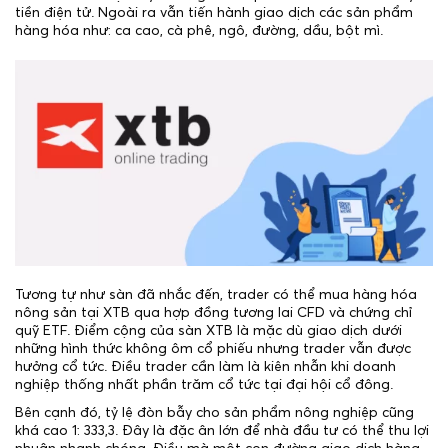
tiền điện tử. Ngoài ra vẫn tiến hành giao dịch các sản phẩm
hàng hóa như: ca cao, cà phê, ngô, đường, dầu, bột mì.
Tương tự như sàn đã nhắc đến, trader có thể mua hàng hóa
nông sản tại XTB qua hợp đồng tương lai CFD và chứng chỉ
quỹ ETF. Điểm cộng của sàn XTB là mặc dù giao dịch dưới
những hình thức không ôm cổ phiếu nhưng trader vẫn được
hưởng cổ tức. Điều trader cần làm là kiên nhẫn khi doanh
nghiệp thống nhất phần trăm cổ tức tại đại hội cổ đông.
Bên cạnh đó, tỷ lệ đòn bẫy cho sản phẩm nông nghiệp cũng
khá cao 1: 333,3. Đây là đặc ân lớn để nhà đầu tư có thể thu lợi