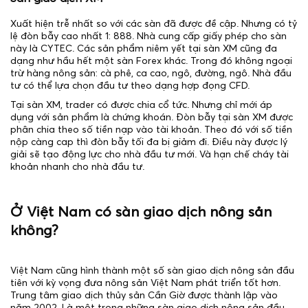
Xuất hiện trễ nhất so với các sàn đã được đề cập. Nhưng có tỷ
lệ đòn bẫy cao nhất 1: 888. Nhà cung cấp giấy phép cho sàn
này là CYTEC. Các sản phẩm niêm yết tại sàn XM cũng đa
dạng như hầu hết một sàn Forex khác. Trong đó không ngoại
trừ hàng nông sản: cà phê, ca cao, ngô, đường, ngô. Nhà đầu
tư có thể lựa chọn đầu tư theo dạng hợp đọng CFD.
Tại sàn XM, trader có được chia cổ tức. Nhưng chỉ mới áp
dụng với sản phẩm là chứng khoán. Đòn bẫy tại sàn XM được
phân chia theo số tiền nạp vào tài khoản. Theo đó với số tiền
nộp càng cap thì đòn bẫy tối đa bị giảm đi. Điều này được lý
giải sẽ tạo động lực cho nhà đầu tư mới. Và hạn chế cháy tài
khoản nhanh cho nhà đầu tư.
Ở Việt Nam có sàn giao dịch nông sản
không?
Việt Nam cũng hình thành một số sàn giao dịch nông sản đầu
tiên với kỳ vọng đưa nông sản Việt Nam phát triển tốt hơn.
Trung tâm giao dịch thủy sản Cần Giờ được thành lập vào