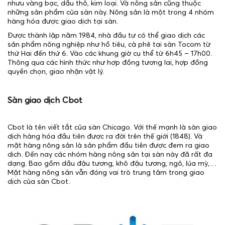
nhưu vàng bạc, dầu thô, kim loại. Và nông sản cũng thuộc
những sản phẩm của sàn này. Nông sản là một trong 4 nhóm
hàng hóa được giao dịch tại sàn.
Được thành lập năm 1984, nhà đầu tư có thể giao dịch các
sản phẩm nông nghiệp như hồ tiêu, cà phê tại sàn Tocom từ
thứ Hai đến thứ 6. Vào các khung giờ cụ thể từ 6h45 – 17h00.
Thông qua các hình thức như hợp đồng tương lai, hợp đồng
quyền chọn, giao nhận vật lý.
Sàn giao dịch Cbot
Cbot là tên viết tắt của sàn Chicago. Với thế mạnh là sàn giao
dịch hàng hóa đầu tiên được ra đời trên thế giới (1848). Và
mặt hàng nông sản là sản phẩm đầu tiên được đem ra giao
dịch. Đến nay các nhóm hàng nông sản tại sàn này đã rất đa
dạng. Bao gồm dầu đậu tương, khô đậu tương, ngô, lúa mỳ,…
Mặt hàng nông sản vẫn đóng vai trò trung tâm trong giao
dịch của sàn Cbot.