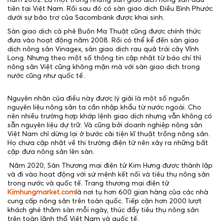
năm 2002. Là một trong những sàn giao dịch nông sản đầu
tiên tại Việt Nam. Rồi sau đó có sàn giao dịch Điều Bình Phước
dưới sự bảo trợ của Sacombank được khai sinh.
Sàn giao dịch cà phê Buôn Ma Thuật cũng được chính thức
đưa vào hoạt động năm 2008. Rồi có thể kể đến sàn giao
dịch nông sản Vinagex, sàn giao dịch rau quả trái cây Vĩnh
Long. Nhưng theo một số thông tin cập nhật từ báo chí thì
nông sản Việt cũng không mặn mà với sàn giao dịch trong
nước cũng như quốc tế.
Nguyên nhân của điều này được lý giải là một số nguồn
nguyên liệu nông sản ta cần nhập khẩu từ nước ngoài. Cho
nên nhiều trường hợp khớp lệnh giao dịch nhưng vẫn không có
sẵn nguyên liệu dự trữ. Và cũng bởi doanh nghiệp nông sản
Việt Nam chỉ dừng lại ở bước cải tiện kĩ thuật trồng nông sản.
Họ chưa cập nhật về thị trường điện tử nên xảy ra những bất
cập đưa nông sản lên sàn.
Năm 2020, Sàn Thương mại điện tử Kim Hưng được thành lập
và đi vào hoạt động với sứ mệnh kết nối và tiêu thụ nông sản
trong nước và quốc tế. Trang thương mại điện tử
Kimhungmarket.com
là nơi tụ hơn 600 gian hàng của các nhà
cung cấp nông sản trên toàn quốc. Tiếp cận hơn 2000 lượt
khách ghé thăm sàn mỗi ngày, thúc đẩy tiêu thụ nông sản
trên toàn lãnh thổ Việt Nam và quốc tế.