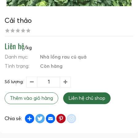
Cải thảo
Liên hệ
/kg
Danh mục:
Nhà lồng rau củ quả
Tình trạng:
Còn hàng
Số lượng:
Thêm vào giỏ hàng
Liên hệ chủ shop
Share
Twitter
Email
Pinterest
instagram
Chia sẻ: