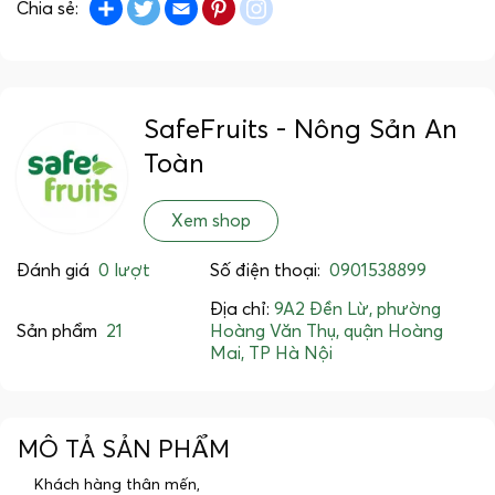
Share
Twitter
Email
Pinterest
instagram
Chia sẻ:
SafeFruits - Nông Sản An
Toàn
Xem shop
Đánh giá
0 lượt
Số điện thoại:
0901538899
Địa chỉ:
9A2 Đền Lừ, phường
Sản phẩm
21
Hoàng Văn Thụ, quận Hoàng
Mai, TP Hà Nội
MÔ TẢ SẢN PHẨM
Khách hàng thân mến,