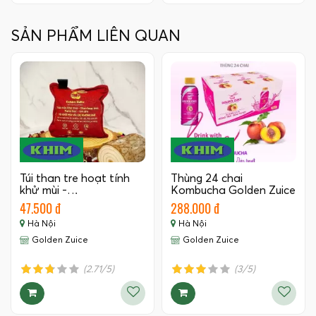
SẢN PHẨM LIÊN QUAN
Túi than tre hoạt tính
Thùng 24 chai
khử mùi -…
Kombucha Golden Zuice
350 ML
47.500 đ
288.000 đ
Hà Nội
Hà Nội
Golden Zuice
Golden Zuice
(2.71/5)
(3/5)