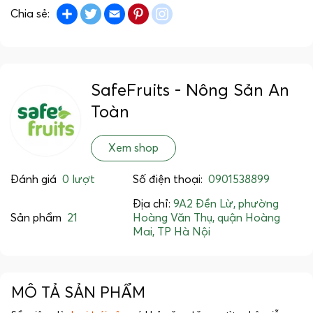
Share
Twitter
Email
Pinterest
instagram
Chia sẻ:
SafeFruits - Nông Sản An
Toàn
Xem shop
Đánh giá
0 lượt
Số điện thoại:
0901538899
Địa chỉ:
9A2 Đền Lừ, phường
Sản phẩm
21
Hoàng Văn Thụ, quận Hoàng
Mai, TP Hà Nội
MÔ TẢ SẢN PHẨM