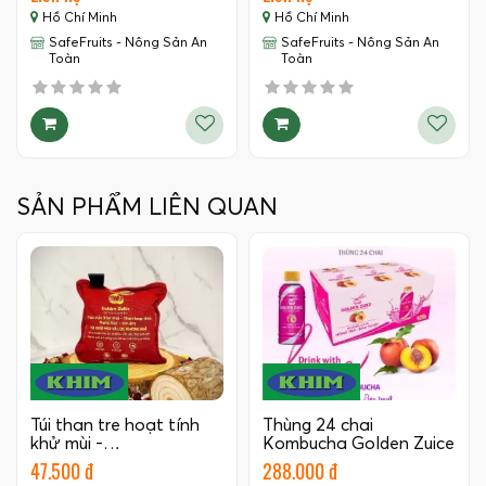
Hồ Chí Minh
Hồ Chí Minh
SafeFruits - Nông Sản An
SafeFruits - Nông Sản An
Toàn
Toàn
SẢN PHẨM LIÊN QUAN
Túi than tre hoạt tính
Thùng 24 chai
khử mùi -…
Kombucha Golden Zuice
350 ML
47.500 đ
288.000 đ