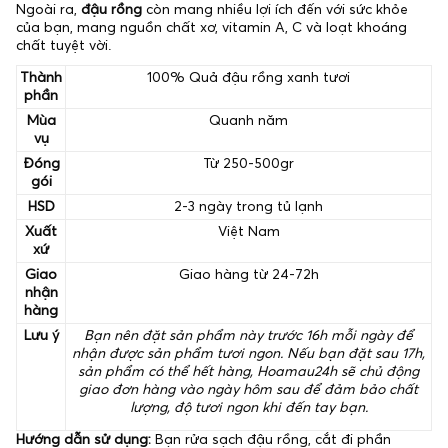
Ngoài ra,
đậu rồng
còn mang nhiều lợi ích đến với sức khỏe
của bạn, mang nguồn chất xơ, vitamin A, C và loạt khoáng
chất tuyệt vời.
Thành
100% Quả đậu rồng xanh tươi
phần
Mùa
Quanh năm
vụ
Đóng
Từ 250-500gr
gói
HSD
2-3 ngày trong tủ lạnh
Xuất
Việt Nam
xứ
Giao
Giao hàng từ 24-72h
nhận
hàng
Lưu ý
Bạn nên đặt sản phẩm này trước 16h mỗi ngày để
nhận được sản phẩm tươi ngon. Nếu bạn đặt sau 17h,
sản phẩm có thể hết hàng, Hoamau24h sẽ chủ động
giao đơn hàng vào ngày hôm sau để đảm bảo chất
lượng, độ tươi ngon khi đến tay bạn.
Hướng dẫn sử dụng:
Bạn rửa sạch đậu rồng, cắt đi phần