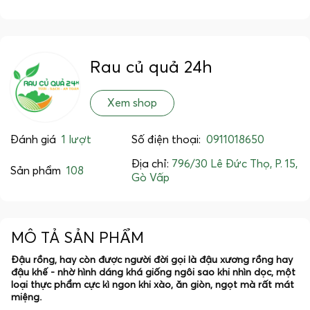
Rau củ quả 24h
Xem shop
Đánh giá
1 lượt
Số điện thoại:
0911018650
Địa chỉ:
796/30 Lê Đức Thọ, P. 15,
Sản phẩm
108
Gò Vấp
MÔ TẢ SẢN PHẨM
Đậu rồng, hay còn được người đời gọi là đậu xương rồng hay
đậu khế - nhờ hình dáng khá giống ngôi sao khi nhìn dọc, một
loại thực phẩm cực kì ngon khi xào, ăn giòn, ngọt mà rất mát
miệng.