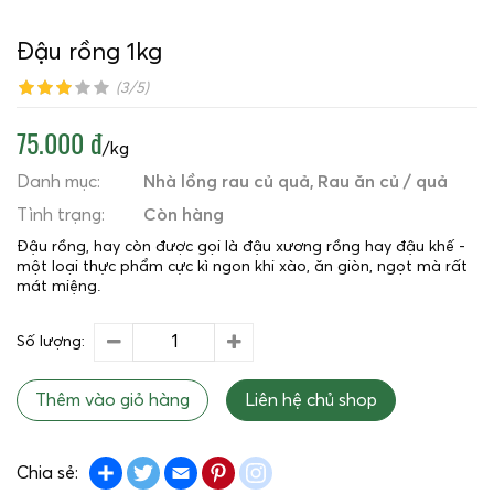
Đậu rồng 1kg
(3/5)
75.000 đ
/kg
Danh mục:
Nhà lồng rau củ quả
Rau ăn củ / quả
Tình trạng:
Còn hàng
Đậu rồng, hay còn được gọi là đậu xương rồng hay đậu khế -
một loại thực phẩm cực kì ngon khi xào, ăn giòn, ngọt mà rất
mát miệng.
Số lượng:
Thêm vào giỏ hàng
Liên hệ chủ shop
Share
Twitter
Email
Pinterest
instagram
Chia sẻ: