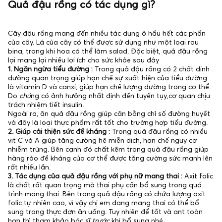
Quả đậu rồng có tác dụng gì?
Cây đậu rồng mang đến nhiều tác dụng ở hầu hết các phần
của cây. Lá của cây có thể được sử dụng như một loại rau
bina, trong khi hoa có thể làm salad. Đặc biệt, quả đậu rồng
lại mang lại nhiều lợi ích cho sức khỏe sau đây
1. Ngăn ngừa tiểu đường :
Trong quả đậu rồng có 2 chất dinh
dưỡng quan trọng giúp hạn chế sự xuất hiện của tiểu đường
là vitamin D và canxi, giúp hạn chế lượng đường trong cơ thể.
Do
chú
ng có ảnh hưởng nhất định đến tuyến tụy,cơ quan chịu
trách nhiệm tiết insulin.
Ngoài ra, ăn quả đậu rồng giúp cân bằng chỉ số đường huyết
và đây là loại thực phẩm rất tốt cho trường hợp tiểu đường.
2. Giúp cải thiện sức đề kháng :
Trong quả đậu rồng có nhiều
vit C và A giúp tăng cường hệ miễn dịch, hạn chế nguy cơ
nhiễm trùng. Bên cạnh đó chất kẽm trong quả đậu rồng giúp
hàng rào đề kháng của cơ thể được tăng cường sức mạnh lên
rất nhiều lần.
3. Tác dụng của quả đậu rồng với phụ nữ mang thai :
Axit folic
là chất rất quan trọng mà thai phụ cần bổ sung trong quá
trình mang thai. Bên trong quả đậu rồng có chứa lượng axit
folic tự nhiên cao, vì vậy chị em đang mang thai có thể bổ
sung trong thực đơn ăn uống. Tuy nhiên để tốt và ant toàn
hơn thì tham khảo bác sĩ
trước
khi bổ sung nhé.