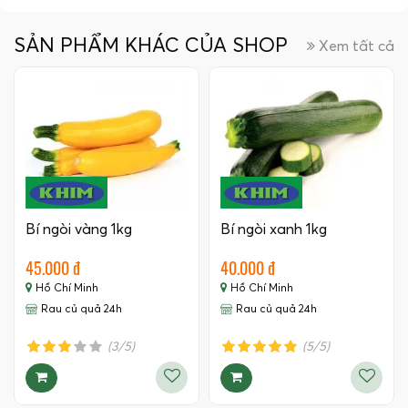
SẢN PHẨM KHÁC CỦA SHOP
Xem tất cả
Bí ngòi vàng 1kg
Bí ngòi xanh 1kg
45.000 đ
40.000 đ
Hồ Chí Minh
Hồ Chí Minh
Rau củ quả 24h
Rau củ quả 24h
(3/5)
(5/5)