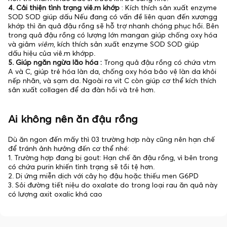
4. Cải thiện tình trạng viê.m khớp
: Kích thích sản xuất enzyme
SOD SOD giúp dấu Nếu đang có vấn đề liên quan đến xươngg
khớp thì ăn quả đậu rồng sẽ hỗ trợ nhanh chóng phục hồi. Bên
trong quả đậu rồng có lượng lớn mangan giúp chống oxy hóa
và giảm
viêm
, kích thích sản xuất enzyme SOD SOD giúp
dấu hiệu của viê.m khớpp.
5. Giúp ngăn ngừa lão hóa :
Trong quả đậu rồng có chứa vtm
A và C, giúp trẻ hóa làn da, chống oxy hóa bảo vệ làn da khỏi
nếp nhăn, và sạm da. Ngoài ra vit C còn giúp cơ thể kích thích
sản xuất collagen để da đàn hồi và trẻ hơn.
Ai không nên ăn đậu rồng
Dù ăn ngon đến mấy thì 03 trường hợp này cũng nên hạn chế
để tránh ảnh hưởng đến cơ thể nhé:
1. Trường hợp đang bị gout: Hạn chế ăn đậu rồng, vì bên trong
có chứa purin khiến tình trạng sẽ tồi tệ hơn.
2. Dị ứng miễn dịch với cây họ đậu hoặc thiếu men G6PD
3. Sỏi đường tiết niệu do oxalate do trong loại rau ăn quả này
có lượng axit oxalic khá cao