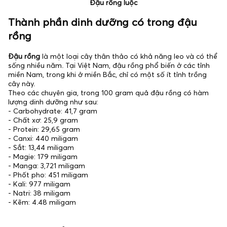
Đậu rồng luộc
Thành phần dinh dưỡng có trong đậu
rồng
Đậu rồng
là một loại cây thân thảo có khả năng leo và có thể
sống nhiều năm. Tại Việt Nam, đậu rồng phổ biến ở các tỉnh
miền Nam, trong khi ở miền Bắc, chỉ có một số ít tỉnh trồng
cây này.
Theo các chuyên gia, trong 100 gram quả đậu rồng có hàm
lượng dinh dưỡng như sau:
- Carbohydrate: 41,7 gram
- Chất xơ: 25,9 gram
- Protein: 29,65 gram
- Canxi: 440 miligam
- Sắt: 13,44 miligam
- Magie: 179 miligam
- Manga: 3,721 miligam
- Phốt pho: 451 miligam
- Kali: 977 miligam
- Natri: 38 miligam
- Kẽm: 4.48 miligam