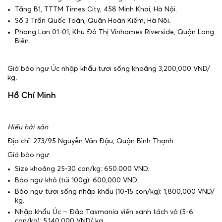
Tầng B1, TTTM Times City, 458 Minh Khai, Hà Nội.
Số 3 Trần Quốc Toản, Quận Hoàn Kiếm, Hà Nội.
Phong Lan 01-01, Khu Đô Thị Vinhomes Riverside, Quận Long
Biên.
Giá bào ngư Úc nhập khẩu tươi sống khoảng 3,200,000 VND/
kg.
Hồ Chí Minh
Hiếu hải sản
Địa chỉ: 273/95 Nguyễn Văn Đậu, Quận Bình Thạnh
Giá bào ngư:
Size khoảng 25-30 con/kg: 650.000 VND.
Bào ngư khô (túi 100g): 600,000 VND.
Bào ngư tươi sống nhập khẩu (10-15 con/kg): 1,800,000 VND/
kg.
Nhập khẩu Úc – Đảo Tasmania viền xanh tách vỏ (5-6
con/kg): 5,140,000 VND/ kg.