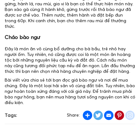
gừng, hành lá, rau mùi, gia vị là bạn có thể thực hiện món này.
Bạn xào gà cùng ít hành khô, gừng trước rồi thả bào ngư đã
được sơ chế vào. Thêm nước, thêm hành và đặt bếp đun
trong 60p. Khi canh chín, bạn cho thêm rau mùi để thưởng
thức.
Cháo bào ngư
Đây là món ăn vô cùng bổ dưỡng cho bà bầu, trẻ nhỏ hay
người ốm. Tuy nhiên, nó cũng được coi là một món ăn hoàng
tộc bởi những nguyên liệu cầu kỳ và đắt đỏ. Cách nấu món
này cũng tương đối phức tạp nếu để ăn ngon. Lần đầu thưởng
thức thì bạn nên chọn nhà hàng chuyên nghiệp để đặt hàng.
Bài viết vừa chia sẻ tới bạn đọc giá bào ngư và nơi để mua
chúng. Đây là một loại hải sản vô cùng đắt tiền. Tuy nhiên, bào
ngư hoàn toàn xứng đáng với cái giá này. Để tránh mua phải
bào ngư hỏng, bạn nên mua hàng tươi sống nguyên con khi có
điều kiện.
Share
Twitter
Email
Pintere
in
Tags:
Share: