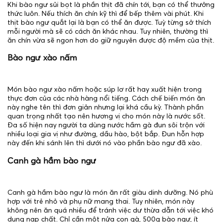
Khi bào ngư sủi bọt là phần thịt đã chín tới, bạn có thể thưởng
thức luôn. Nếu thích ăn chín kỹ thì để bếp thêm vài phút. Khi
thịt bào ngư quắt lại là bạn có thể ăn được. Tuỳ từng sở thích
mỗi người mà sẽ có cách ăn khác nhau. Tuy nhiên, thường thì
ăn chín vừa sẽ ngon hơn do giữ nguyên được độ mềm của thịt.
Bào ngư xào nấm
Món bào ngư xào nấm hoặc súp lơ rất hay xuất hiện trong
thực đơn của các nhà hàng nổi tiếng. Cách chế biến món ăn
này nghe tên thì đơn giản nhưng lại khá cầu kỳ. Thành phần
quan trọng nhất tạo nên hương vị cho món này là nước sốt.
Đa số hiện nay người ta dùng nước hầm gà đun sôi trộn với
nhiều loại gia vị như đường, dầu hào, bột bắp. Đun hỗn hợp
này đến khi sánh lên thì dưới nó vào phần bào ngư đã xào.
Canh gà hầm bào ngư
Canh gà hầm bào ngư là món ăn rất giàu dinh dưỡng. Nó phù
hợp với trẻ nhỏ và phụ nữ mang thai. Tuy nhiên, món này
không nên ăn quá nhiều để tránh việc dư thừa dẫn tới việc khó
dung nạp chất. Chỉ cần một nửa con gà, 500g bào ngư, ít