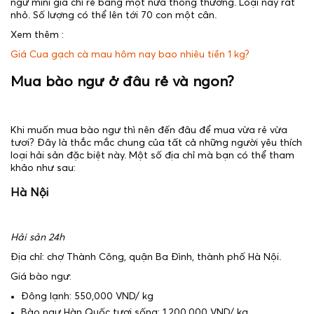
ngư mini giá chỉ rẻ bằng một nửa thông thường. Loại này rất
nhỏ. Số lượng có thể lên tới 70 con một cân.
Xem thêm :
Giá Cua gạch cà mau hôm nay bao nhiêu tiền 1 kg?
Mua bào ngư ở đâu rẻ và ngon?
Khi muốn mua bào ngư thì nên đến đâu để mua vừa rẻ vừa
tươi? Đây là thắc mắc chung của tất cả những người yêu thích
loại hải sản đặc biệt này. Một số địa chỉ mà bạn có thể tham
khảo như sau:
Hà Nội
Hải sản 24h
Địa chỉ: chợ Thành Công, quận Ba Đình, thành phố Hà Nội.
Giá bào ngư:
Đông lạnh: 550,000 VND/ kg
Bào ngư Hàn Quốc tươi sống: 1,200,000 VND/ kg.