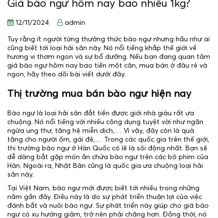
Giá bào ngư hôm nay bao nhiêu 1kg?
12/11/2024
admin
Tuy rằng ít người từng thưởng thức bào ngư nhưng hầu như ai
cũng biết tới loại hải sản này. Nó nổi tiếng khắp thế giới về
hương vị thơm ngon và sự bổ dưỡng. Nếu bạn đang quan tâm
giá bào ngư hôm nay bao tiền một cân, mua bán ở đâu rẻ và
ngon, hãy theo dõi bài viết dưới đây.
Thị trường mua bán bào ngư hiện nay
Bào ngư là loại hải sản đắt tiền được giới nhà giàu rất ưa
chuộng. Nó nổi tiếng với nhiều công dụng tuyệt vời như ngăn
ngừa ung thư, tăng hệ miễn dịch,… Vì vậy, đây còn là quà
tặng cho người ốm, gái đẻ,… Trong các quốc gia trên thế giới,
thị trường bào ngư ở Hàn Quốc có lẽ là sôi động nhất. Bạn sẽ
dễ dàng bắt gặp món ăn chứa bào ngư trên các bộ phim của
Hàn. Ngoài ra, Nhật Bản cũng là quốc gia ưa chuộng loại hải
sản này.
Tại Việt Nam, bào ngư mới được biết tới nhiều trong những
năm gần đây. Điều này là do sự phát triển thuận lợi của việc
đánh bắt và nuôi bào ngư. Sự phát triển này giúp cho giá bào
ngư có xu hướng giảm, trở nên phải chăng hơn. Đồng thời, nó