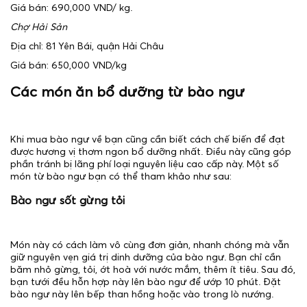
Giá bán: 690,000 VND/ kg.
Chợ Hải Sản
Địa chỉ: 81 Yên Bái, quận Hải Châu
Giá bán: 650,000 VND/kg
Các món ăn bổ dưỡng từ bào ngư
Khi mua bào ngư về bạn cũng cần biết cách chế biến để đạt
được hương vị thơm ngon bổ dưỡng nhất. Điều này cũng góp
phần tránh bị lãng phí loại nguyên liệu cao cấp này. Một số
món từ bào ngư bạn có thể tham khảo như sau:
Bào ngư sốt gừng tỏi
Món này có cách làm vô cùng đơn giản, nhanh chóng mà vẫn
giữ nguyên vẹn giá trị dinh dưỡng của bào ngư. Bạn chỉ cần
băm nhỏ gừng, tỏi, ớt hoà với nước mắm, thêm ít tiêu. Sau đó,
bạn tưới đều hỗn hợp này lên bào ngư để ướp 10 phút. Đặt
bào ngư này lên bếp than hồng hoặc vào trong lò nướng.