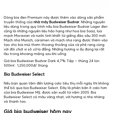
Dòng bia đen Premium này được thêm vào dòng sản phẩm
truyền thống của
nhà máy Budweiser Budvar
. Những nguyên
liệu dùng trong quy trình nấu bia Budweiser Budvar Lager đen
cũng là những nguyên liệu hảo hạng như hoa bia Saaz, lúa
mạch Moravian và nước tinh khiết từ giếng đào sâu 300 mét.
Mạch nha Munich, caramen và mạch nha rang được thêm vào
tạo cho bia mùi thơm thoang thoảng của cà phê rang cùng
với đôi
chú
t vị sô
cô
la đắng. Những hương vị ấy đọng lại rất
lâu trong khoang miệng
sau
khi uống.
Giá bia Budweiser Budvar Dark 4,7% Tiệp – thùng 24 lon
500ml : 1,250,000đ/ thùng
Bia Budweiser Select
Nếu bạn quan tâm đến lượng calo tiêu thụ mỗi ngày thì không
thể bỏ qua bia Budweiser Select. Đây là phiên bản ít calo hơn
của bia Budweiser Mỹ, được sản xuất từ năm 2005. Bia
Budweiser Select có màu vàng nhạt, với hương vị nhẹ nhàng
và thanh tao.
Giá bia budweiser hôm nay