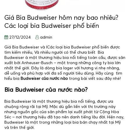
Giá Bia Budweiser hôm nay bao nhiêu?
Các loại bia Budweiser phổ biến
27/12/2024
admin
Giá Bia Budweiser và lCác loại bia Budweiser phổ biến được
tìm kiếm nhiều, Và nhiều người có thể chưa biết Bia
Budweiser à một thương hiệu bia nổi tiếng toàn cầu, được sản
xuất bởi Anheuser-Busch – một trong những công ty bia lớn
nhất thế giới. Đây là dòng bia lager với hương vị nhẹ nhàng,
dễ uống và phù hợp với đa số người tiêu dùng. Hãy cùng tìm
hiểu bia
Budweiser của nước nào
trong bài viết sau đây nhé!
Bia Budweiser của nước nào?
Bia Budweiser là một thương hiệu bia nổi tiếng, được ưa
chuộng rộng rãi tại Mỹ. Mặc dù gắn liền với thị trường này
nhưng nguồn gốc của sản phẩm lại xuất phát từ Cộng Hòa
Séc – nơi thương hiệu đã tạo nên danh tiếng lâu đời. Hiện nay,
Budweiser là một trong những loại bia bán chạy nhất tại Mỹ
và trên thế giới.