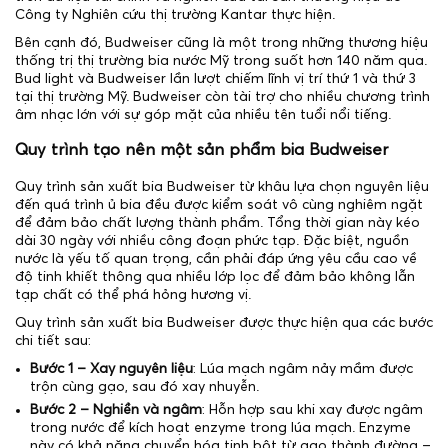
Công ty Nghiên cứu thị trường Kantar thực hiện.
Bên cạnh đó, Budweiser cũng là một trong những thương hiệu
thống trị thị trường bia nước Mỹ trong suốt hơn 140 năm qua.
Bud light và Budweiser lần lượt chiếm lĩnh vị trí thứ 1 và thứ 3
tại thị trường Mỹ. Budweiser còn tài trợ cho nhiều chương trình
âm nhạc lớn với sự góp mặt của nhiều tên tuổi nổi tiếng.
Quy trình tạo nên một sản phẩm bia Budweiser
Quy trình sản xuất bia Budweiser từ khâu lựa chọn nguyên liệu
đến quá trình ủ bia đều được kiểm soát vô cùng nghiêm ngặt
để đảm bảo chất lượng thành phẩm. Tổng thời gian này kéo
dài 30 ngày với nhiều công đoạn phức tạp. Đặc biệt, nguồn
nước là yếu tố quan trọng, cần phải đáp ứng yêu cầu cao về
độ tinh khiết thông qua nhiều lớp lọc để đảm bảo không lẫn
tạp chất có thể phá hỏng hương vị.
Quy trình sản xuất bia Budweiser được thực hiện qua các bước
chi tiết sau:
Bước 1 – Xay nguyên liệu
: Lúa mạch ngâm nảy mầm được
trộn cùng gạo, sau đó xay nhuyễn.
Bước 2 – Nghiền và ngâm
: Hỗn hợp sau khi xay được ngâm
trong nước để kích hoạt enzyme trong lúa mạch. Enzyme
này có khả năng chuyển hóa tinh bột từ gạo thành đường –