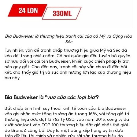
Bia Budweiser là thương hiệu tranh cãi của cả Mỹ và Cộng Hòa
Séc
Tuy nhiên, vấn đề tranh chấp thương hiệu giữa Mỹ và Séc đã
kéo dài trong nhiều năm. Cả hai quốc gia đều tuyên bố quyền
sở hữu đối với cái tên Budweiser, khiến cuộc chiến pháp lý trở
nên gay gắt. Cho đến nay, tranh cãi này vẫn chưa đi đến hồi
kết, cho thấy giá trị và sức ảnh hưởng lớn lao của thương hiệu
bia này.
Bia Budweiser là “
vua của các loại bia”
?
Bất chấp tình hình suy thoái kinh tế toàn cầu, bia Budweiser
vẫn ghi nhận mức tăng trưởng ấn tượng 16%, với tổng giá trị
thương hiệu ước đạt 13.752 tỷ USD. vào năm 2015, công ty đã
xuất sắc loạt vào TOP 100 thương hiệu đắt giá nhất thế giới
do BrandZ công bố. Đây là một bảng xếp hạng uy tín dựa
trên dữ liệu tài chính và nghiên cứu tài sản thương hiệu do