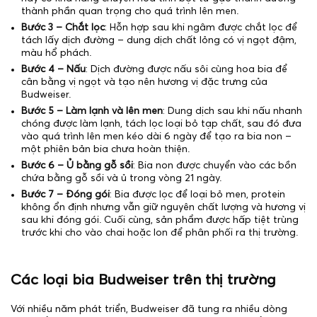
thành phần quan trọng cho quá trình lên men.
Bước 3 – Chắt lọc
: Hỗn hợp sau khi ngâm được chắt lọc để
tách lấy dịch đường – dung dịch chất lỏng có vị ngọt đậm,
màu hổ phách.
Bước 4 – Nấu
: Dịch đường được nấu sôi cùng hoa bia để
cân bằng vị ngọt và tạo nên hương vị đặc trưng của
Budweiser.
Bước 5 – Làm lạnh và lên men
: Dung dịch sau khi nấu nhanh
chóng được làm lạnh, tách lọc loại bỏ tạp chất, sau đó đưa
vào quá trình lên men kéo dài 6 ngày để tạo ra bia non –
một phiên bản bia chưa hoàn thiện.
Bước 6 – Ủ bằng gỗ sồi
: Bia non được chuyển vào các bồn
chứa bằng gỗ sồi và ủ trong vòng 21 ngày.
Bước 7 – Đóng gói
: Bia được lọc để loại bỏ men, protein
không ổn định nhưng vẫn giữ nguyên chất lượng và hương vị
sau khi đóng gói. Cuối cùng, sản phẩm được hấp tiệt trùng
trước khi cho vào chai hoặc lon để phân phối ra thị trường.
Các loại bia Budweiser trên thị trường
Với nhiều năm phát triển, Budweiser đã tung ra nhiều dòng