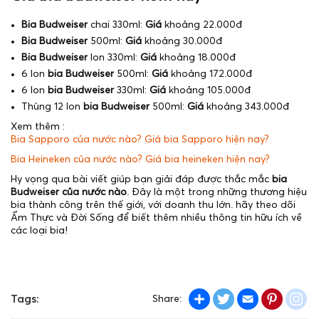
Bia Budweiser
chai 330ml:
Giá
khoảng 22.000đ
Bia Budweiser
500ml:
Giá
khoảng 30.000đ
Bia Budweiser
lon 330ml:
Giá
khoảng 18.000đ
6 lon
bia Budweiser
500ml:
Giá
khoảng 172.000đ
6 lon
bia Budweiser
330ml:
Giá
khoảng 105.000đ
Thùng 12 lon
bia Budweiser
500ml:
Giá
khoảng 343.000đ
Xem thêm :
Bia Sapporo của nước nào? Giá bia Sapporo hiện nay?
Bia Heineken của nước nào? Giá bia heineken hiện nay?
Hy vọng qua bài viết giúp bạn giải đáp được thắc mắc
bia
Budweiser của nước nào
. Đây là một trong những thương hiệu
bia thành công trên thế giới, với doanh thu lớn. hãy theo dõi
Ẩm Thực và Đời Sống để biết thêm nhiều thông tin hữu ích về
các loại bia!
Share
Twitter
Email
Pintere
in
Tags:
Share: