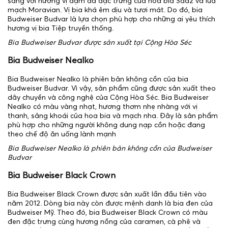
sáng với hương vị đậm đà đặc trưng của hoa bia Saaz và lúa
mạch Moravian. Vị bia khá êm dịu và tươi mát. Do đó, bia
Budweiser Budvar là lựa chọn phù hợp cho những ai yêu thích
hương vị bia Tiệp truyền thống.
Bia Budweiser Budvar được sản xuất tại Cộng Hòa Séc
Bia Budweiser Nealko
Bia Budweiser Nealko là phiên bản không cồn của bia
Budweiser Budvar. Vì vậy, sản phẩm cũng được sản xuất theo
dây chuyền và công nghệ của Cộng Hòa Séc. Bia Budweiser
Nealko có màu vàng nhạt, hương thơm nhẹ nhàng với vị
thanh, sảng khoái của hoa bia và mạch nha. Đây là sản phẩm
phù hợp cho những người không dung nạp cồn hoặc đang
theo chế độ ăn uống lành mạnh
Bia Budweiser Nealko là phiên bản không cồn của Budweiser
Budvar
Bia Budweiser Black Crown
Bia Budweiser Black Crown được sản xuất lần đầu tiên vào
năm 2012. Dòng bia này còn được mệnh danh là bia đen của
Budweiser Mỹ. Theo đó, bia Budweiser Black Crown có màu
đen đặc trưng cùng hương nồng của caramen, cà phê và