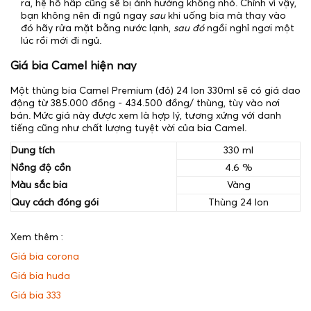
ra, hệ hô hấp cũng sẽ bị ảnh hưởng không nhỏ. Chính vì vậy,
bạn không nên đi ngủ ngay
sau
khi uống bia mà thay vào
đó hãy rửa mặt bằng nước lạnh,
sau đó
ngồi nghỉ ngơi một
lúc rồi mới đi ngủ.
Giá bia Camel hiện nay
Một thùng bia Camel Premium (đỏ) 24 lon 330ml sẽ có giá dao
động từ 385.000 đồng - 434.500 đồng/ thùng, tùy vào nơi
bán. Mức giá này được xem là hợp lý, tương xứng với danh
tiếng cũng như chất lượng tuyệt vời của bia Camel.
Dung tích
330 ml
Nồng độ cồn
4.6 %
Màu sắc bia
Vàng
Quy cách đóng gói
Thùng 24 lon
Xem thêm :
Giá bia corona
Giá bia huda
Giá bia 333