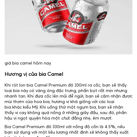
giá bia camel hôm nay
Hương vị của bia Camel
Khi rót lon bia Camel Premium đỏ 330ml ra cốc, bạn sẽ thấy
loại bia này có vàng óng đặc trưng, phần bọt rất mịn nhưng
nhanh tan. Khi đưa cốc lên mũi để ngửi, bạn sẽ cảm nhận được
mùi thơm của hoa bia, hương vị khá giống với các loại
bia khác kiểu Mỹ. Khi uống thử một ngụm bia, bạn sẽ nhận
thấy vị cay không quá nồng ở những giây đầu, sau đó, phần
hậu vị ngọt quyện hòa một
chú
t đắng nhẹ, êm mượt.
Bia Camel Premium đỏ 330ml với nồng độ cồn là 4.5%, nếu
bạn sử dụng với một liều lượng nhất định sẽ không thấy xuất