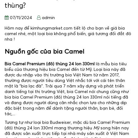
thùng?
07/11/2024
admin
Hôm nay để kimhungmarket.com tiết lộ cho bạn về giá bia
camel nhé, một loại bia không phổ biến, giá tương đối đắt đỏ
nha !
Nguồn gốc của bia Camel
Bia Camel Premium (đỏ) thùng 24 lon 330ml
là mẫu bia tiêu
biểu của thương hiệu bia Camel đến từ Mỹ. Loại bia này đã
được du nhập vào thị trường bia Việt Nam từ năm 2017,
thường được người tiêu dùng Việt nhắc tới với cái tên thân
mật là “bia lạc đà”. Trải qua 7 năm xây dựng và phát triển
danh tiếng tại thị trường Việt, bia Camel nói chung cũng như
bia bia Camel Premium (đỏ) thùng 24 lon 330ml nói tiếng đã
và đang được người dùng cân nhắc chọn lựa cho những dịp
đặc biệt trong năm để dành tặng người thân, bạn bè, đối
tác,...
Tương tự như loại bia Budweiser, mặc dù bia Camel Premium
(đỏ) thùng 24 lon 330ml mang thương hiệu
Mỹ
song hiện nay
đã được sản xuất trực tiếp tại nhà máy sản xuất ở Việt Nam