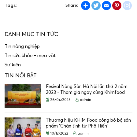
Share
Twitter
Email
Pintere
in
Tags:
Share:
DANH MỤC TIN TỨC
Tin nông nghiệp
Tin sức khỏe - mẹo vặt
Sự kiện
TIN NỔI BẬT
Fesival Nông Sản Hà Nội lần thứ 2 năm
2023 - Tham gia ngay cùng Khimfood
26/04/2023
admin
Thương hiệu KHIM Food công bố bộ sản
phẩm “Chân tình từ Phố Hiến”
10/12/2022
admin