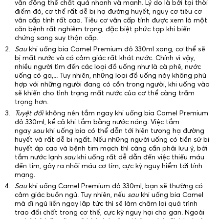
vận động thể chất quá nhanh và mạnh. Lý do là bởi tại thời
điểm đó, cơ thể rất dễ bị hạ đường huyết, nguy cơ tiêu cơ
vân cấp tính rất cao. Tiêu cơ vân cấp tính được xem là một
căn bệnh rất nghiêm trọng, đặc biệt phức tạp khi biến
chứng sang suy thận cấp.
Sau
khi uống bia Camel Premium đỏ 330ml xong, cơ thể sẽ
bị mất nước và có cảm giác rất khát nước. Chính vì vậy,
nhiều người tìm đến các loại đồ uống như là cà phê, nước
uống có ga,... Tuy nhiên, những loại đồ uống này không phù
hợp với những người đang có cồn trong người, khi uống vào
sẽ khiến cho tình trạng mất nước của cơ thể càng trầm
trọng hơn.
Tuyệt đối
không nên tắm ngay khi uống bia Camel Premium
đỏ 330ml, kể cả khi tắm bằng nước nóng. Việc tắm
ngay
sau
khi uống bia có thể dẫn tới hiện tượng hạ đường
huyết và rất dễ bị ngất. Nếu những người uống có tiền sử bị
huyết áp cao và bệnh tim mạch thì càng cần phải lưu ý, bởi
tắm nước lạnh
sau
khi uống rất dễ dẫn đến việc thiếu máu
đến tim, gây ra nhồi máu cơ tim, cực kỳ nguy hiểm tới tính
mạng.
Sau
khi uống Camel Premium đỏ 330ml, bạn sẽ thường có
cảm giác buồn ngủ. Tuy nhiên, nếu
sau
khi uống bia Camel
mà đi ngủ liền ngay lập tức thì sẽ làm chậm lại quá trình
trao đổi chất trong cơ thể, cực kỳ nguy hại cho gan. Ngoài