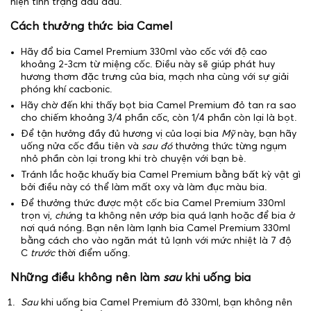
hiện tình trạng đau đầu.
Cách thưởng thức bia Camel
Hãy đổ bia Camel Premium 330ml vào cốc với độ cao
khoảng 2-3cm từ miệng cốc. Điều này sẽ giúp phát huy
hương thơm đặc trưng của bia, mạch nha cùng với sự giải
phóng khí cacbonic.
Hãy chờ đến khi thấy bọt bia Camel Premium đỏ tan ra sao
cho chiếm khoảng 3/4 phần cốc, còn 1/4 phần còn lại là bọt.
Để tận hưởng đầy đủ hương vị của loại bia
Mỹ
này, bạn hãy
uống nửa cốc đầu tiên và
sau đó
thưởng thức từng ngụm
nhỏ phần còn lại trong khi trò chuyện với bạn bè.
Tránh lắc hoặc khuấy bia Camel Premium bằng bất kỳ vật gì
bởi điều này có thể làm mất oxy và làm đục màu bia.
Để thưởng thức được một cốc bia Camel Premium 330ml
trọn vị,
chú
ng ta không nên ướp bia quá lạnh hoặc để bia ở
nơi quá nóng. Bạn nên làm lạnh bia Camel Premium 330ml
bằng cách cho vào ngăn mát tủ lạnh với mức nhiệt là 7 độ
C
trước
thời điểm uống.
Những điều không nên làm
sau
khi uống bia
Sau
khi uống bia Camel Premium đỏ 330ml, bạn không nên