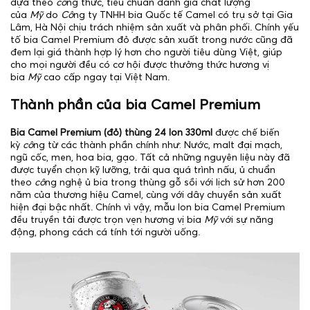
dựa theo
cô
ng thức, tiêu chuẩn đánh giá chất lượng
của
Mỹ
do
Cô
ng ty TNHH bia Quốc tế Camel có trụ sở tại Gia
Lâm, Hà Nội chịu trách nhiệm sản xuất và phân phối. Chính yếu
tố bia Camel Premium đỏ được sản xuất trong nước cũng đã
đem lại giá thành hợp lý hơn cho người tiêu dùng Việt, giúp
cho mọi người đều có cơ hội được thưởng thức hương vị
bia
Mỹ
cao cấp ngay tại Việt Nam.
Thành phần của bia Camel Premium
Bia Camel Premium (đỏ) thùng 24 lon 330ml
được chế biến
kỳ
cô
ng từ các thành phần chính như: Nước, malt đại mạch,
ngũ cốc, men, hoa bia, gạo. Tất cả những nguyên liệu này đã
được tuyển chọn kỹ lưỡng, trải qua quá trình nấu, ủ chuẩn
theo
cô
ng nghệ ủ bia trong thùng gỗ sồi với lịch sử hơn 200
năm của thương hiệu Camel, cùng với dây chuyền sản xuất
hiện đại bậc nhất. Chính vì vậy, mẫu lon bia Camel Premium
đều truyền tải được trọn vẹn hương vị bia
Mỹ
với sự năng
động, phong cách cá tính tới người uống.