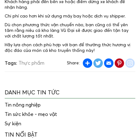
Khách hàng phải đến bến xe hoặc điểm dừng xe khách để
nhận hàng.
Chi phí cao hơn khi sử dụng máy bay hoặc dịch vụ shipper.
Dù chọn phương thức vận chuyển nào, bạn cũng có thể yên
tâm rằng niêu cá kho làng Vũ Đại sẽ được giao đến tận tay
với chất lượng tốt nhất.
Hãy lựa chọn cách phù hợp với bạn để thưởng thức hương vị
độc đáo của món cá kho truyền thống này!
Share
Twitter
Email
Pintere
in
Tags:
Thực phẩm
Share:
DANH MỤC TIN TỨC
Tin nông nghiệp
Tin sức khỏe - mẹo vặt
Sự kiện
TIN NỔI BẬT