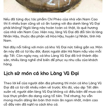
Nếu đã từng đọc tác phẩm Chí Phèo của nhà văn Nam Cao
thì ít nhiều bạn cũng sẽ có ấn tượng với địa danh làng Vũ Đại
phải không? Ngôi làng này hoàn toàn có thật, là quê hương
của nhà văn Nam Cao. Hiện nay, làng Vũ Đại đã đổi tên là làng
Nhân Hậu, thuộc địa phận xã Hòa Hậu, huyện Lý Nhân, tỉnh Hà
Nam.
Nơi đây nổi tiếng với món cá kho Vũ Đại nức tiếng gần xa. Món
ăn này đã có từ lâu đời, được người dân Hà Nam nấu vào mỗi
dịp Tết. Còn ngày nay, cá kho Làng Vũ Đại đã trở thành đặc
sản, nhiều làng nghề chế biến để phục vụ nhu cầu của khách
hàng.
Lịch sử món cá kho Làng Vũ Đại
Theo lời kể của người dân địa phương thì món cá kho Làng Vũ
Đại đã có từ rất nhiều năm về trước. Khi đó, vào dịp Tết đến
xuân về, người dân làng Vũ Đại không có điều kiện để mua các
loại thực phẩm đa dạng cúng tổ tiên. Thế nhưng, họ vẫn
mong muốn dâng lên bàn thờ món ăn ngon nhất, mâm cao
cỗ đầy nên đã nghĩ ra cách kho cá.