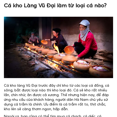
Cá kho Làng Vũ Đại làm từ loại cá nào?
Cá kho làng Vũ Đại trước đây chỉ kho từ các loại cá đồng, cá
sông, bắt được loại nào thì kho loại đó. Cá sẽ kho rất nhiều
lần, chín nhừ, ăn được cả xương. Thế nhưng hiện nay, để đáp
ứng nhu cầu của khách hàng, người dân Hà Nam chủ yếu sử
dụng cá trắm là chính. Ưu điểm là cá trắm rất to, thịt chắc,
kho lên sẽ càng thơm ngon, hấp dẫn.
Ngoài ra, bạn cũng có thể tìm mua cá chạch, cá diếc, cá