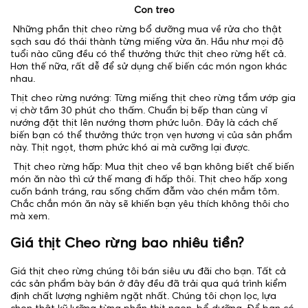
Con treo
Những phần thịt cheo rừng bổ dưỡng mua về rửa cho thật
sạch sau đó thái thành từng miếng vừa ăn. Hầu như mọi độ
tuổi nào cũng đều có thể thưởng thức thịt cheo rừng hết cả.
Hơn thế nữa, rất dễ để sử dụng chế biến các món ngon khác
nhau.
Thịt cheo rừng nướng: Từng miếng thịt cheo rừng tẩm ướp gia
vị chờ tầm 30 phút cho thấm. Chuẩn bị bếp than cùng vỉ
nướng đặt thịt lên nướng thơm phức luôn. Đây là cách chế
biến bạn có thể thưởng thức trọn vẹn hương vị của sản phẩm
này. Thịt ngọt, thơm phức khó ai mà cưỡng lại được.
Thịt cheo rừng hấp: Mua thịt cheo về bạn không biết chế biến
món ăn nào thì cứ thế mang đi hấp thôi. Thịt cheo hấp xong
cuốn bánh tráng, rau sống chấm đẫm vào chén mắm tôm.
Chắc chắn món ăn này sẽ khiến bạn yêu thích không thôi cho
mà xem.
Giá thịt Cheo rừng bao nhiêu tiền?
Giá thịt cheo rừng chúng tôi bán siêu ưu đãi cho bạn. Tất cả
các sản phẩm bày bán ở đây đều đã trải qua quá trình kiểm
định chất lượng nghiêm ngặt nhất. Chúng tôi chọn lọc, lựa