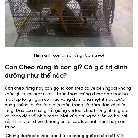
Hình ảnh con cheo rừng (Con treo)
Con Cheo rừng là con gì? Có giá trị dinh
dưỡng như thế nào?
Con cheo rừng
hay còn gọi là
con treo
có vẻ bền ngoài không
khác gì so với hươu con. Toàn thân chúng được bao bọc bởi
một lớp lông ngắn có màu vàng đam pha một ít nâu. Dưới
bụng chúng là lớp lông mịn màu trăng và đậm đàn về phía
lưng. Đầu của chúng rất giống với loài chuột rừng nhưng dài
và nhọn dần về phía móm. Mắt của chúng to tròn và hai tai
vểnh lên. Con chèo thường ăn lá, các loại hạt, nấm hay côn
trùng.
Chúng được xếp vào loại thú có móng guốc nhỏ nhất Việt