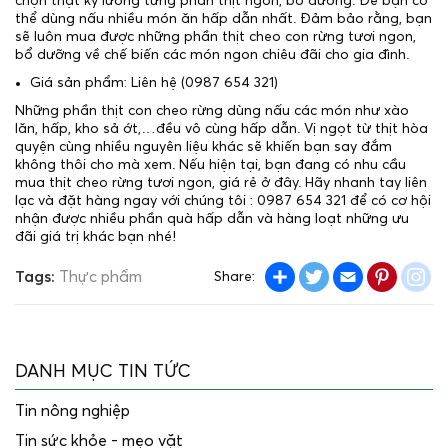
chọn thật kỹ lưỡng từng phần thịt ngon, bổ dưỡng. Để bạn có
thể dùng nấu nhiều món ăn hấp dẫn nhất. Đảm bảo rằng, bạn
sẽ luôn mua được những phần thịt cheo con rừng tươi ngon,
bổ dưỡng về chế biến các món ngon chiêu đãi cho gia đình.
Giá sản phẩm: Liên hệ (0987 654 321)
Những phần thịt con cheo rừng dùng nấu các món như xào
lăn, hấp, kho sả ớt,…đều vô cùng hấp dẫn. Vị ngọt từ thịt hòa
quyện cùng nhiều nguyên liệu khác sẽ khiến bạn say đắm
không thôi cho mà xem. Nếu hiện tại, bạn đang có nhu cầu
mua thịt cheo rừng tươi ngon, giá rẻ ở đây. Hãy nhanh tay liên
lạc và đặt hàng ngay với chúng tôi : 0987 654 321 để có cơ hội
nhận được nhiều phần quà hấp dẫn và hàng loạt những ưu
đãi giá trị khác bạn nhé!
Share
Twitter
Email
Pintere
in
Tags:
Thực phẩm
Share:
DANH MỤC TIN TỨC
Tin nông nghiệp
Tin sức khỏe - mẹo vặt