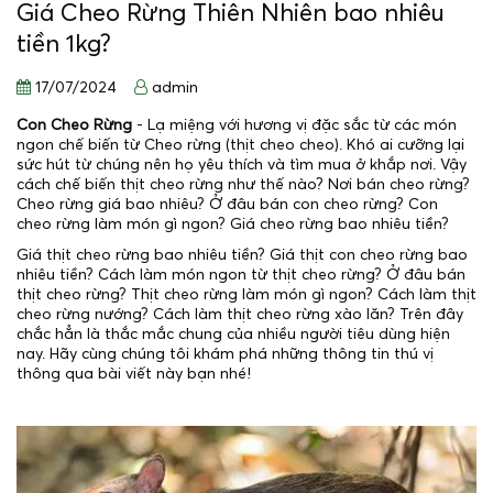
Giá Cheo Rừng Thiên Nhiên bao nhiêu
tiền 1kg?
17/07/2024
admin
Con Cheo Rừng
- Lạ miệng với hương vị đặc sắc từ các món
ngon chế biến từ Cheo rừng (thịt cheo cheo). Khó ai cưỡng lại
sức hút từ chúng nên họ yêu thích và tìm mua ở khắp nơi. Vậy
cách chế biến thịt cheo rừng như thế nào? Nơi bán cheo rừng?
Cheo rừng giá bao nhiêu? Ở đâu bán con cheo rừng? Con
cheo rừng làm món gì ngon? Giá cheo rừng bao nhiêu tiền?
Giá thịt cheo rừng bao nhiêu tiền? Giá thịt con cheo rừng bao
nhiêu tiền? Cách làm món ngon từ thịt cheo rừng? Ở đâu bán
thịt cheo rừng? Thịt cheo rừng làm món gì ngon? Cách làm thịt
cheo rừng nướng? Cách làm thịt cheo rừng xào lăn? Trên đây
chắc hẳn là thắc mắc chung của nhiều người tiêu dùng hiện
nay. Hãy cùng chúng tôi khám phá những thông tin thú vị
thông qua bài viết này bạn nhé!