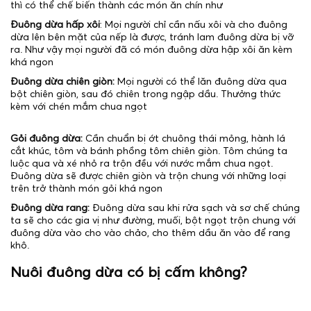
thì có thể chế biến thành các món ăn chín như
Đuông dừa hấp xôi
: Mọi người chỉ cần nấu xôi và cho đuông
dừa lên bên mặt của nếp là được, tránh lam đuông dừa bị vỡ
ra. Như vậy mọi người đã có món đuông dừa hập xôi ăn kèm
khá ngon
Đuông dừa chiên giòn:
Mọi người có thể lăn đuông dừa qua
bột chiên giòn, sau đó chiên trong ngập dầu. Thưởng thức
kèm với chén mắm chua ngọt
Gỏi đuông dừa:
Cần chuẩn bị ớt chuông thái mỏng, hành lá
cắt khúc, tôm và bánh phồng tôm chiên giòn. Tôm chúng ta
luộc qua và xé nhỏ ra trộn đều với nước mắm chua ngọt.
Đuông dừa sẽ được chiên giòn và trộn chung với những loại
trên trở thành món gỏi khá ngon
Đuông dừa rang:
Đuông dừa sau khi rửa sạch và sơ chế chúng
ta sẽ cho các gia vị như đường, muối, bột ngọt trộn chung với
đuông dừa vào cho vào chảo, cho thêm dầu ăn vào để rang
khô.
Nuôi đuông dừa có bị cấm không?