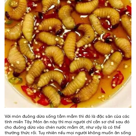
Với món đuông dừa sống tắm mắm thì đó là đặc sản của các
tỉnh miền Tây. Món ăn này thì mọi người chỉ cần sơ chế sau đó
cho đuông dừa vào chén nước mắm ớt, như vậy là có thể
thưởng thức rồi. Tuy nhiên nếu mọi người không muốn ăn sống