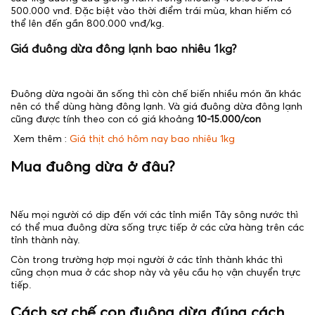
500.000 vnđ. Đặc biệt vào thời điểm trái mùa, khan hiếm có
thể lên đến gần 800.000 vnđ/kg.
Giá đuông dừa đông lạnh bao nhiêu 1kg?
Đuông dừa ngoài ăn sống thì còn chế biến nhiều món ăn khác
nên có thể dùng hàng đông lạnh. Và giá đuông dừa đông lạnh
cũng được tính theo con có giá khoảng
10-15.000/con
Xem thêm :
Giá thịt chó hôm nay bao nhiêu 1kg
Mua đuông dừa ở đâu?
Nếu mọi người có dịp đến với các tỉnh miền Tây sông nước thì
có thể mua đuông dừa sống trực tiếp ở các cửa hàng trên các
tỉnh thành này.
Còn trong trường hợp mọi người ở các tỉnh thành khác thì
cũng chọn mua ở các shop này và yêu cầu họ vận chuyển trực
tiếp.
Cách sơ chế con đuông dừa đúng cách