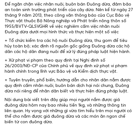
Để ngăn chặn việc nhân nuôi, buôn bán Đuông dừa, đảm bảo
an toàn sinh trưởng phát triển của cây dừa. Nên kể từ ngày 27
tháng 9 năm 2013, theo công văn thông báo của Cục Bảo vệ
Thực vật thuộc Bộ Nông nghiệp và Phát triển nông thôn số
1955/BVTV-QLSVGHR về việc nghiêm cấm việc nhân nuôi
Đuông dừa dưới mọi hình thức và thực hiện một số việc
+ Tổ chức kiểm tra các hộ nuôi Đuông dừa, thu gom để tiêu
hủy toàn bộ; xác định rõ nguồn gốc giống Đuông dừa các hộ
dân các hộ dân đang nuôi để xử lý đúng pháp luật hiện hành.
+ Xử phạt vi phạm theo quy định tại Nghị định số
26/2003/NĐ-CP của Chính phủ về quy định xử phạt vi phạm
hành chính trong lĩnh vực Bảo vệ và Kiểm dịch thực vật.
+ Tuyên truyền, phổ biến, hướng dẫn cho nhân dân nắm được
quy định cấm nhân nuôi, buôn bán dịch hại nói chung, Đuông
dừa nói riêng để nhân dân biết và thực hiện đúng pháp luật.
Nội dung bài viết trên đây giúp mọi người nắm được giá
đuông dừa hôm nay bao nhiêu tiền 1kg, và những thông tin
liên quan. Hy vọng với những gì vừa tìm hiểu trên mọi người có
thể cho nắm được giá đuông dừa và các món ăn ngon chế
biến từ con đuông dừa.