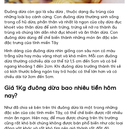
Đuông dừa còn gọi là sâu dừa , thuộc dạng ấu trùng của
những loài bọ cánh cứng. Con đuông dừa thường sinh sống
trong cổ hũ dừa, phần thân và nhất là ngọn của cây dừa đục
khoét vào thân dừa để sinh trứng, trứng sẽ nở ra thành ấu
trùng và chúng lớn dần nhờ đục khoét và ăn thân dừa. Con
đuông dừa dùng để chế biến thành những món ăn đặc sản
đặc trưng của tỉnh miền Tây
Hình dáng của đuông dừa nhìn giống con sâu non có màu
trắng sữa hay màu vàng nhạt và khá mềm. Mỗi con đuông
dừa thường cóchiều dài cơ thể từ 1,5 cm đến 5cm và có bề
ngang khoảng 1 đến 2cm. Khi đuông dừa trưởng thành thì sẽ
có kích thước bằng ngón tay trỏ hoặc có thể lớn hơn và có
chiều dài từ 3cm đến 5cm.
Giá 1Kg đuông dừa bao nhiêu tiền hôm
nay?
Như đã chia sẻ bên trên thì đuông dừa là một trong những
đặc sản của các tỉnh miền Tây, có thể chế biến được rất nhiều
món ăn ngon. Hiện nay, để mua được chúng trên thị trường
cũng rất khó bởi chúng không được bán phổ biến như các loại
động vật khác và rất khó tìm nên giá thành rất đắt đỏ