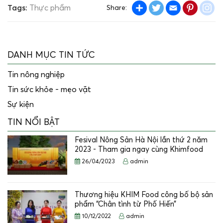
Share
Twitter
Email
Pintere
in
Tags:
Thực phẩm
Share:
DANH MỤC TIN TỨC
Tin nông nghiệp
Tin sức khỏe - mẹo vặt
Sự kiện
TIN NỔI BẬT
Fesival Nông Sản Hà Nội lần thứ 2 năm
2023 - Tham gia ngay cùng Khimfood
26/04/2023
admin
Thương hiệu KHIM Food công bố bộ sản
phẩm “Chân tình từ Phố Hiến”
10/12/2022
admin