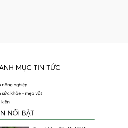
ANH MỤC TIN TỨC
n nông nghiệp
n sức khỏe - mẹo vặt
 kiện
IN NỔI BẬT