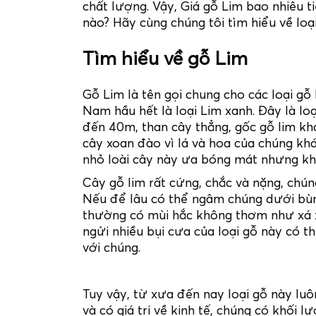
chất lượng. Vậy, Giá gỗ Lim bao nhiêu 
nào? Hãy cùng chúng tôi tìm hiểu về loạ
Tìm hiểu về gỗ Lim
Gỗ Lim là tên gọi chung cho các loại g
Nam hầu hết là loại Lim xanh. Đây là loạ
đến 40m, than cây thẳng, gốc gỗ lim kh
cây xoan đào vì lá và hoa của chúng khá
nhỏ loài cây này ưa bóng mát nhưng khi 
Cây gỗ lim rất cứng, chắc và nặng, chú
Nếu để lâu có thể ngâm chúng dưới bùn
thường có mùi hắc không thơm như xá xị
ngửi nhiều bụi cưa của loại gỗ này có t
với chúng.
Tuy vậy, từ xưa đến nay loại gỗ này lu
và có giá trị về kinh tế, chúng có khối l