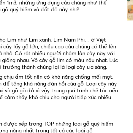
tiền 1m3, những ứng dụng của chúng như thế
i gỗ quý hiếm và đắt đỏ này nhé!
ỗ họ Lim như Lim xanh, Lim Nam Phi… ở Việt
i cây lấy gỗ lớn, chiều cao của chúng có thể lên
á nhỏ. Có rất nhiều người nhầm lẫn cây này với
 giống nhau. Vỏ cây gỗ lim có màu nâu nhạt. Lúc
trưởng thành chúng lại là loại cây ưa sáng.
ng chịu ẩm tốt nên có khả năng chống mối mọt.
 để tăng khả năng đàn hồi của gỗ. Loại cây này
 và gỗ gõ đỏ vì vậy trong quá trình chế tác nếu
hể cảm thấy khó chịu cho người tiếp xúc nhiều
ôn được xếp trong TOP những loại gỗ quý hiếm
ượng nặng nhất trong tất cả các loài gỗ.