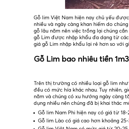
Gỗ lim Việt Nam hiện nay chủ yếu đượ
nhiều và ngày càng khan hiếm do chúng 
gỗ lâu năm nên việc trồng lại chúng cần 
gỗ Lim được nhập khẩu đa dạng từ các 
giá gỗ Lim nhập khẩu lại rẻ hơn so với 
Gỗ Lim bao nhiêu tiền 1m3
Trên thị trường có nhiều loại gỗ lim nh
đều có mức hía khác nhau. Tuy nhiên, gi
năm và chúng có xu hướng ngày càng tă
dụng nhiều nên chúng đã bị khai thác mộ
Gỗ lim Nam Phi hiện nay có giá từ 18-
Gỗ lim Lào có giá cao hơn khoảng 25-
Gỗ lim Việt Nam có mức giá từ 20-25 