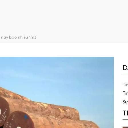
n nay bao nhiêu 1m3
D
Ti
Ti
Sự
T