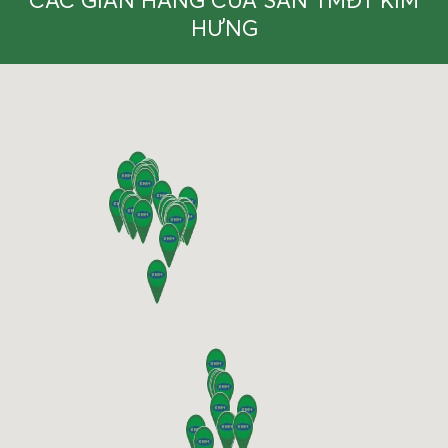
CÁC GIAN HÀNG CỦA SÀN TMĐT KIM
HƯNG