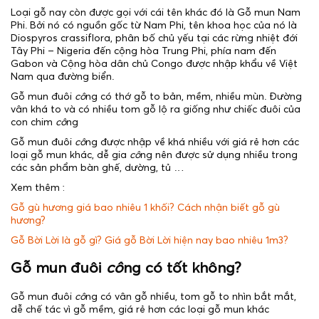
Loại gỗ nay còn được gọi với cái tên khác đó là Gỗ mun Nam
Phi. Bởi nó có nguồn gốc từ Nam Phi, tên khoa học của nó là
Diospyros crassiflora, phân bố chủ yếu tại các rừng nhiệt đới
Tây Phi – Nigeria đến cộng hòa Trung Phi, phía nam đến
Gabon và Cộng hòa dân chủ Congo được nhập khẩu về Việt
Nam qua đường biển.
Gỗ mun đuôi
cô
ng có thớ gỗ to bản, mềm, nhiều mùn. Đường
vân khá to và có nhiều tom gỗ lộ ra giống như chiếc đuôi của
con chim
cô
ng
Gỗ mun đuôi
cô
ng được nhập về khá nhiều với giá rẻ hơn các
loại gỗ mun khác, dễ gia
cô
ng nên được sử dụng nhiều trong
các sản phẩm bàn ghế, dường, tủ …
Xem thêm :
Gỗ gù hương giá bao nhiêu 1 khối? Cách nhận biết gỗ gù
hương?
Gỗ Bời Lời là gỗ gì? Giá gỗ Bời Lời hiện nay bao nhiêu 1m3?
Gỗ mun đuôi
cô
ng có tốt không?
Gỗ mun đuôi
cô
ng có vân gỗ nhiều, tom gỗ to nhìn bắt mắt,
dễ chế tác vì gỗ mềm, giá rẻ hơn các loại gỗ mun khác