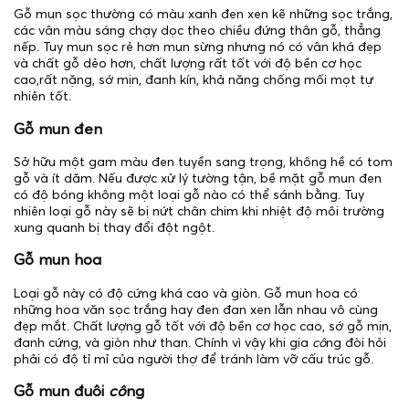
Gỗ mun sọc thường có màu xanh đen xen kẽ những sọc trắng,
các vân màu sáng chạy dọc theo chiều đứng thân gỗ, thẳng
nếp. Tuy mun sọc rẻ hơn mun sừng nhưng nó có vân khá đẹp
và chất gỗ dẻo hơn, chất lượng rất tốt với độ bền cơ học
cao,rất nặng, sớ mịn, đanh kín, khả năng chống mối mọt tự
nhiên tốt.
Gỗ mun đen
Sở hữu một gam màu đen tuyền sang trọng, không hề có tom
gỗ và ít dăm. Nếu được xử lý tường tận, bề mặt gỗ mun đen
có độ bóng không một loại gỗ nào có thể sánh bằng. Tuy
nhiên loại gỗ này sẽ bị nứt chân chim khi nhiệt độ môi trường
xung quanh bị thay đổi đột ngột.
Gỗ mun hoa
Loại gỗ này có độ cứng khá cao và giòn. Gỗ mun hoa có
những hoa văn sọc trắng hay đen đan xen lẫn nhau vô cùng
đẹp mắt. Chất lượng gỗ tốt với độ bền cơ học cao, sớ gỗ mịn,
đanh cứng, và giòn như than. Chính vì vậy khi gia
cô
ng đòi hỏi
phải có độ tỉ mỉ của người thợ để tránh làm vỡ cấu trúc gỗ.
Gỗ mun đuôi
cô
ng