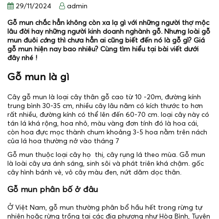
29/11/2024
admin
Gỗ mun chắc hẳn không còn xa lạ gì với những người thợ mộc
lâu đời hay những người kinh doanh nghành gỗ. Nhưng loài gỗ
mun đuôi
cô
ng thì chưa hẳn ai cũng biết đến nó là gỗ gì? Giá
gỗ mun hiện nay bao nhiêu? Cùng tìm hiểu tại bài viết dưới
đây nhé !
Gỗ mun là gì
Cây gỗ mun là loại cây thân gỗ cao từ 10 -20m, đường kính
trung bình 30-35 cm, nhiều cây lâu năm có kích thước to hơn
rất nhiều, đường kính có thể lên đến 60-70 cm. loại cây này có
tán lá khá rộng, hoa nhỏ, màu vàng đơn tính đó là hoa cái,
còn hoa đực mọc thành chum khoảng 3-5 hoa nằm trên nách
của lá hoa thường nở vào tháng 7
Gỗ mun thuộc loại cây họ thị, cây rụng lá theo mùa. Gỗ mun
là loài cây ưa ánh sáng, sinh sôi và phát triên khá chậm. gốc
cây hình bánh vè, vỏ cây màu đen, nứt dăm dọc thân.
Gỗ mun phân bố ở đâu
Ở Việt Nam, gỗ mun thường phân bổ hầu hết trong rừng tự
nhiên hoặc rừng trồng tại các địa phương như Hòa Bình, Tuyên