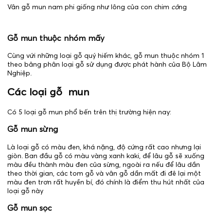
Vân gỗ mun nam phi giống như lông của con chim
cô
ng
Gỗ mun thuộc nhóm mấy
Cùng vứi những loại gỗ quý hiếm khác, gỗ mun thuộc nhóm 1
theo bảng phân loại gỗ sử dụng được phát hành của Bộ Lâm
Nghiệp.
Các loại gỗ mun
Có 5 loại gỗ mun phổ bến trên thị trường hiện nay:
Gỗ mun sừng
Là loại gỗ có màu đen, khá nặng, độ cứng rất cao nhưng lại
giòn. Ban đầu gỗ có màu vàng xanh kaki, để lâu gỗ sẽ xuống
màu đều thành màu đen của sừng, ngoài ra nếu để lâu dần
theo thời gian, các tom gỗ và vân gỗ dần mất đi đê lại một
màu đen trơn rất huyền bí, đó chính là điểm thu hút nhất của
loại gỗ này
Gỗ mun sọc