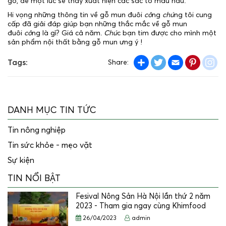
gỗ, để một lúc sẽ thấy xuất hiện các sắc tố màu nâu.
Hi vọng những thông tin về gỗ mun đuôi
cô
ng
chú
ng tôi cung
cấp đã giải đáp giúp bạn những thắc mắc về gỗ mun
đuôi
cô
ng là gì? Giá cả năm.
Chú
c bạn tim được cho mình một
sản phẩm nội thất bằng gỗ mun ưng ý !
Share
Twitter
Email
Pintere
in
Tags:
Share:
DANH MỤC TIN TỨC
Tin nông nghiệp
Tin sức khỏe - mẹo vặt
Sự kiện
TIN NỔI BẬT
Fesival Nông Sản Hà Nội lần thứ 2 năm
2023 - Tham gia ngay cùng Khimfood
26/04/2023
admin