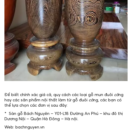
Để biết chính xác giá cả, quy cách các loại gỗ mun đuôi
cô
ng
hay các sản phẩm nội thất làm từ gỗ đuôi
cô
ng, các bạn có
thể lựa chọn các đơn vị sau đây:
* Sàn gỗ Bách Nguyên – Y01-L18 Đường An Phú – khu đô thị
Dương Nội – Quận Hà Đông – Hà nội.
Web: bachnguyen.vn