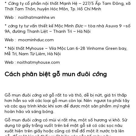
*
Cô
ng ty cổ phần nội thất Mạnh Hệ – 227/5 Ấp Tam Đông, xã
Thới Tam Thôn, huyện Hóc Môn, Tp. Hồ Chí Minh
Web : noithatmanhhe.vn
*
cô
ng ty tư vấn thiết kế Mộc Minh
Đức
– tòa nhà Asuva 9 –số
9A, đường Thanh Liệt – Thanh Trì – Hà Nội
Web : mocminhduc.com
* Nội thất Myhouse – Vila Mộc Lan 6-28 Vinhome Green bay,
Mễ Trì, Nam Từ Liêm, Hà Nội
Web : noithatmyhouse.com
Cách phân biệt gỗ mun đuôi
cô
ng
Gỗ mun đuôi
cô
ng xớ gỗ rất to và thô, dễ bị nứt, giá tri thấp
hơn hẳn so với các loại gỗ mun còn lại. Nên ngươi ta phải tây
và các quy trình khác khi sơn để được một sản phẩm
mỹ
nghệ
hoàn hảo và sáng bóng.
Gỗ mun đuôi
cô
ng có mùi vị rất nhẹ, một số hương vị khô. Sử
dụng tờ giấy trắng vuốt trên bề mặt gỗ sẽ có các sọc nâu
xuất hiện trên giấy hoặc cũng có thể đổ một ít nước trà lên