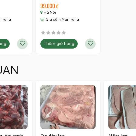
99.000 đ
Hà Nội
 Trang
Gia cầm Mai Trang
àng
Thêm giỏ hàng
UAN