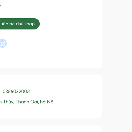
Liên hệ chủ shop
l
interest
instagram
:
0386032008
 Thùy, Thanh Oai, hà Nội