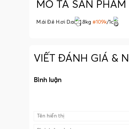
MÔ TẢ SẢN PHẨM
M.ái Đ.ẻ H.ơi D.ai
1.8kg
#109k
/1c
VIẾT ĐÁNH GIÁ & 
Bình luận