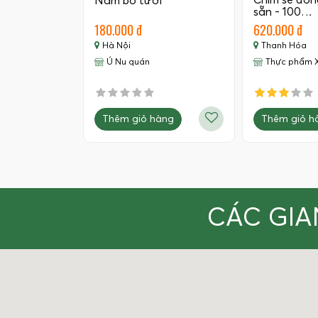
Chim sẻ đồn
Nầm bò tươi
sẵn - 100…
180.000 đ
620.000 đ
Hà Nội
Thanh Hóa
Ú Nu quán
Thực phẩm 
Thêm giỏ hàng
Thêm giỏ h
CÁC GIA