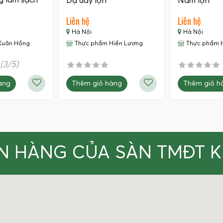
g làm sạch
Dạ dày lợn
Nầm lợn
Liên hệ
Liên hệ
Hà Nội
Hà Nội
Xuân Hồng
Thực phẩm Hiền Lương
Thực phẩm 
(3/5)
Thêm giỏ hàng
Thêm giỏ h
àng
N HÀNG CỦA SÀN TMĐT 