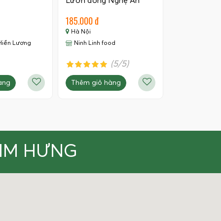
Lươn đồng Nghệ An
185.000 đ
Hà Nội
Hiền Lương
Ninh Linh food
(5/5)
àng
Thêm giỏ hàng
KIM HƯNG