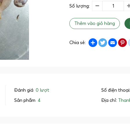
Số lượng:
Thêm vào giỏ hàng
Share
Twitter
Emai
P
Chia sẻ:
Đánh giá
0 lượt
Số điện thoại
Sản phẩm
4
Địa chỉ:
Thanh