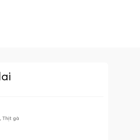
dai
Thịt gà