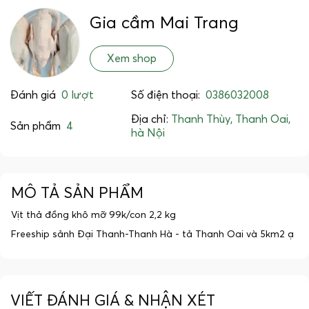
Gia cầm Mai Trang
Xem shop
Đánh giá
0 lượt
Số điện thoại:
0386032008
Địa chỉ:
Thanh Thùy, Thanh Oai,
Sản phẩm
4
hà Nội
MÔ TẢ SẢN PHẨM
Vịt thả đồng khô mỡ 99k/con 2,2 kg
Freeship sảnh Đại Thanh-Thanh Hà - tả Thanh Oai và 5km2 ạ
VIẾT ĐÁNH GIÁ & NHẬN XÉT