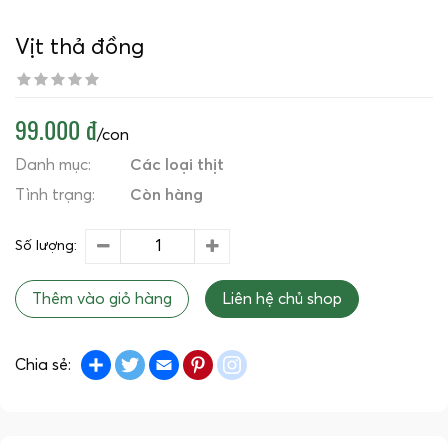
Vịt thả đồng
99.000 đ
/con
Danh mục:
Các loại thịt
Tình trạng:
Còn hàng
Số lượng:
Thêm vào giỏ hàng
Liên hệ chủ shop
Share
Twitter
Email
Pinterest
instagram
Chia sẻ: