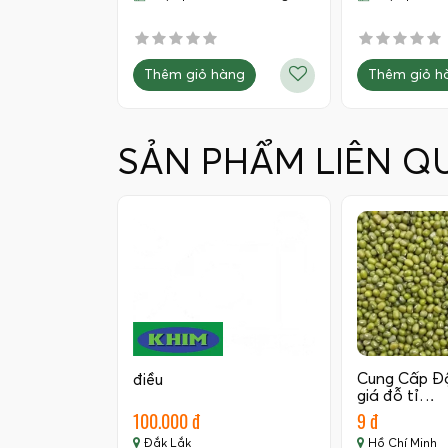
Thêm giỏ hàng
Thêm giỏ h
SẢN PHẨM LIÊN Q
Cung Cấp Đ
điều
giá đỗ tỉ…
100.000 đ
9 đ
Đắk Lắk
Hồ Chí Minh