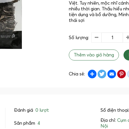
Việt. Tuy nhiên, mộc nhĩ cán
nhiều thời gian. Thấu hiểu 
tiện dụng và bổ dưỡng, Min
thái sợi
Số lượng:
Thêm vào giỏ hàng
Share
Twitter
Emai
P
Chia sẻ:
Đánh giá
0 lượt
Số điện thoại
Địa chỉ:
Cụm c
Sản phẩm
4
Nội