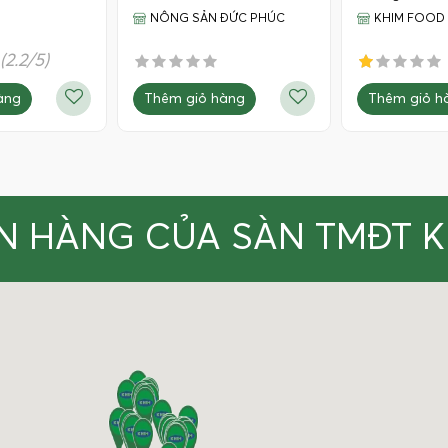
NÔNG SẢN ĐỨC PHÚC
KHIM FOOD
(2.2/5)
Thêm giỏ hàng
àng
Thêm giỏ h
N HÀNG CỦA SÀN TMĐT 