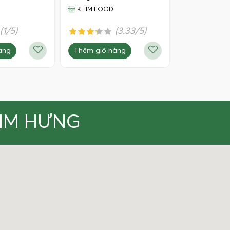
KHIM FOOD
(1/5)
(3.33/5)
àng
Thêm giỏ hàng
KIM HƯNG