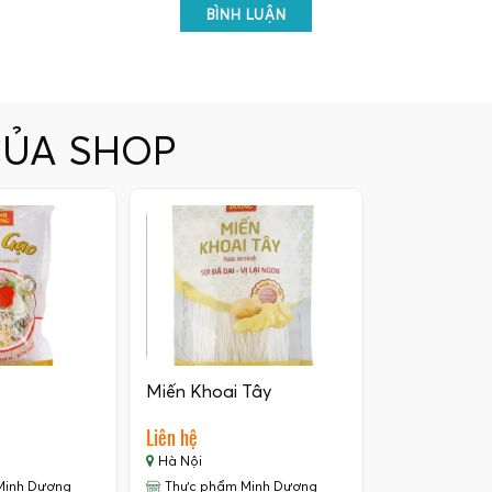
BÌNH LUẬN
CỦA SHOP
Miến Khoai Tây
Liên hệ
Hà Nội
Minh Dương
Thực phẩm Minh Dương