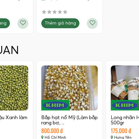
àng
Thêm giỏ hàng
UAN
ậu Xanh làm
Bắp hạt nổ Mỹ (Làm bắp
Long nhãn 
rang bơ,…
500gr
800.000 đ
175.000 đ
Hồ Chí Minh
Hưng Yên