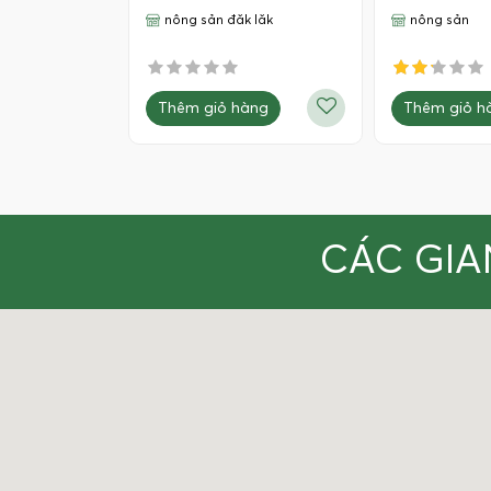
nông sản đăk lăk
nông sản
Thêm giỏ hàng
Thêm giỏ h
CÁC GIA