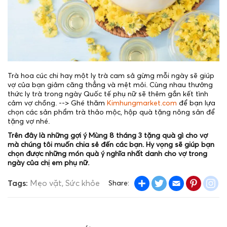
Trà hoa cúc chi hay một ly trà cam sả gừng mỗi ngày sẽ giúp
vợ của bạn giảm căng thẳng và mệt mỏi. Cùng nhau thưởng
thức ly trà trong ngày Quốc tế phụ nữ sẽ thêm gắn kết tình
cảm vợ chồng. --> Ghé thăm
Kimhungmarket.com
để bạn lựa
chọn các sản phẩm trà thảo mộc, hộp quà tặng nông sản để
tặng vợ nhé.
Trên đây là những gợi ý Mùng 8 tháng 3 tặng quà gì cho vợ
mà chúng tôi muốn chia sẻ đến các bạn. Hy vọng sẽ giúp bạn
chọn được những món quà ý nghĩa nhất danh cho vợ trong
ngày của chị em phụ nữ.
Share
Twitter
Email
Pintere
in
Tags:
Mẹo vặt
Sức khỏe
Share: