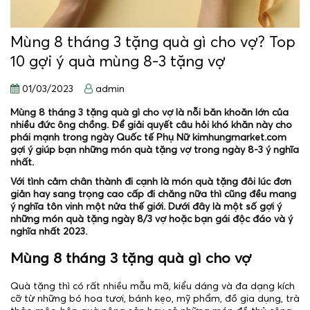
Mùng 8 tháng 3 tặng quà gì cho vợ? Top
10 gợi ý quà mùng 8-3 tặng vợ
01/03/2023
admin
Mùng 8 tháng 3 tặng quà gì cho vợ là nỗi băn khoăn lớn của
nhiều đức ông chồng. Để giải quyết câu hỏi khó khăn này cho
phái mạnh trong ngày Quốc tế Phụ Nữ kimhungmarket.com
gợi ý giúp bạn những món quà tặng vợ trong ngày 8-3 ý nghĩa
nhất.
Với tình cảm chân thành đi cạnh là món quà tặng đôi lúc đơn
giản hay sang trọng cao cấp đi chăng nữa thì cũng đều mang
ý nghĩa tôn vinh một nửa thế giới. Dưới đây là một số gợi ý
những món quà tặng ngày 8/3 vợ hoặc bạn gái độc đáo và ý
nghĩa nhất 2023.
Mùng 8 tháng 3 tặng quà gì cho vợ
Quà tặng thì có rất nhiều mẫu mã, kiểu dáng và đa dạng kích
cỡ từ những bó hoa tươi, bánh kẹo, mỹ phẩm, đồ gia dụng, trà