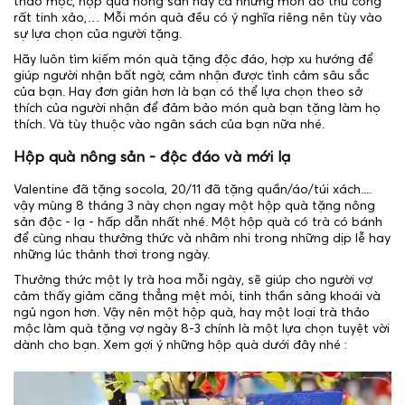
thảo mộc, hộp quà nông sản hay cả những món đồ thủ công
rất tinh xảo,… Mỗi món quà đều có ý nghĩa riêng nên tùy vào
sự lựa chọn của người tặng.
Hãy luôn tìm kiếm món quà tặng độc đáo, hợp xu hướng để
giúp người nhận bất ngờ, cảm nhận được tình cảm sâu sắc
của bạn. Hay đơn giản hơn là bạn có thể lựa chọn theo sở
thích của người nhận để đảm bảo món quà bạn tặng làm họ
thích. Và tùy thuộc vào ngân sách của bạn nữa nhé.
Hộp quà nông sản - độc đáo và mới lạ
Valentine đã tặng socola, 20/11 đã tặng quần/áo/túi xách....
vậy mùng 8 tháng 3 này chọn ngay một hộp quà tặng nông
sản độc - lạ - hấp dẫn nhất nhé. Một hộp quà có trà có bánh
để cùng nhau thưởng thức và nhâm nhi trong những dịp lễ hay
những lúc thảnh thơi trong ngày.
Thưởng thức một ly trà hoa mỗi ngày, sẽ giúp cho người vợ
cảm thấy giảm căng thẳng mệt mỏi, tinh thần sảng khoái và
ngủ ngon hơn. Vậy nên một hộp quà, hay một loại trà thảo
mộc làm quà tặng vợ ngày 8-3 chính là một lựa chọn tuyệt vời
dành cho bạn. Xem gợi ý những hộp quà dưới đây nhé :