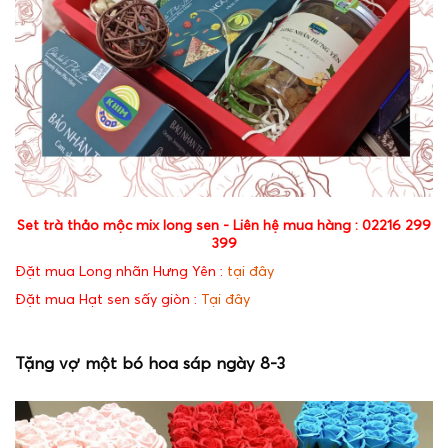
Set trà thảo mộc mix long sen - Liên hệ mua hàng : 02216 299
399
Đặt mua Long nhãn Hưng Yên :
tại đây
Đặt mua Hạt sen sấy giòn :
Tại đây
Tặng vợ một bó hoa sáp ngày 8-3