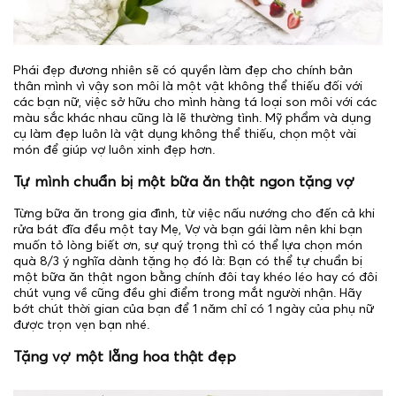
Phái đẹp đương nhiên sẽ có quyền làm đẹp cho chính bản
thân mình vì vậy son môi là một vật không thể thiếu đối với
các bạn nữ, việc sở hữu cho mình hàng tá loại son môi với các
màu sắc khác nhau cũng là lẽ thường tình. Mỹ phẩm và dụng
cụ làm đẹp luôn là vật dụng không thể thiếu, chọn một vài
món để giúp vợ luôn xinh đẹp hơn.
Tự mình chuẩn bị một bữa ăn thật ngon tặng vợ
Từng bữa ăn trong gia đình, từ việc nấu nướng cho đến cả khi
rửa bát đĩa đều một tay Mẹ, Vợ và bạn gái làm nên khi bạn
muốn tỏ lòng biết ơn, sự quý trọng thì có thể lựa chọn món
quà 8/3 ý nghĩa dành tặng họ đó là: Bạn có thể tự chuẩn bị
một bữa ăn thật ngon bằng chính đôi tay khéo léo hay có đôi
chút vụng về cũng đều ghi điểm trong mắt người nhận. Hãy
bớt chút thời gian của bạn để 1 năm chỉ có 1 ngày của phụ nữ
được trọn vẹn bạn nhé.
Tặng vợ một lẵng hoa thật đẹp