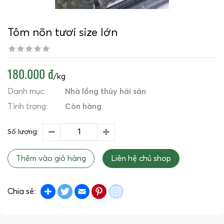
Tôm nõn tươi size lớn
180.000 đ
/kg
Danh mục:
Nhà lồng thủy hải sản
Tình trạng:
Còn hàng
Số lượng:
Thêm vào giỏ hàng
Liên hệ chủ shop
Share
Twitter
Email
Pinterest
instagram
Chia sẻ: