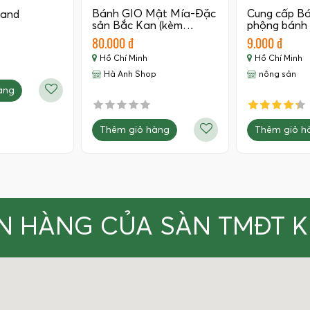
Bánh GIO Mật Mía-Đặc
Cung cấp B
land
sản Bắc Kan (kèm…
phộng bánh
80.000 đ
9.000 đ
Hồ Chí Minh
Hồ Chí Minh
Hà Anh Shop
nông sản
àng
Thêm giỏ hàng
Thêm giỏ h
N HÀNG CỦA SÀN TMĐT 