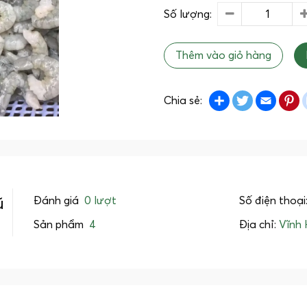
Số lượng:
Thêm vào giỏ hàng
Share
Twitter
Emai
P
Chia sẻ:
Đánh giá
0 lượt
Số điện thoại
ũ
Sản phẩm
4
Địa chỉ:
Vĩnh 