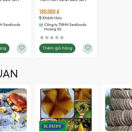
180.000 đ
Khánh Hòa
HH Seafoods
Công ty TNHH Seafoods
Hoàng Vũ
àng
Thêm giỏ hàng
UAN