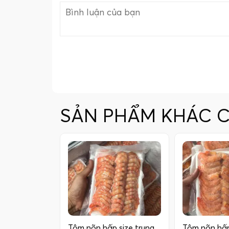
SẢN PHẨM KHÁC 
Tôm nõn hấp size trung
Tôm nõn hấp