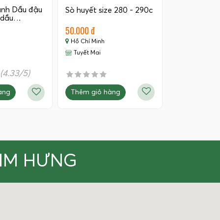
ánh Dầu đậu
Sò huyết size 280 - 290c
 dầu…
50.000 đ
Hồ Chí Minh
Tuyết Mai
(4.33/5)
Thêm giỏ hàng
àng
KIM HƯNG