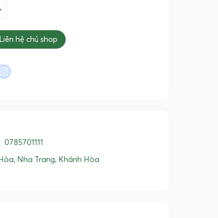
Liên hệ chủ shop
l
interest
instagram
:
0785701111
Hòa, Nha Trang, Khánh Hòa