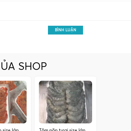
BÌNH LUẬN
CỦA SHOP
 size lớn
Tôm nõn tươi size lớn