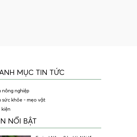
ANH MỤC TIN TỨC
n nông nghiệp
n sức khỏe - mẹo vặt
 kiện
IN NỔI BẬT