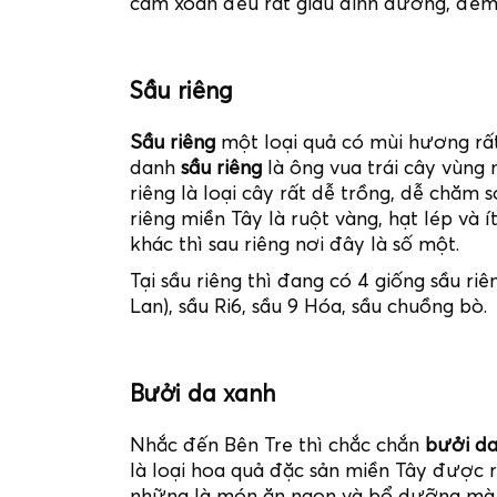
cam xoàn đều rất giàu dinh dưỡng, đem đ
Sầu riêng
Sầu riêng
một loại quả có mùi hương rấ
danh
sầu riêng
là ông vua trái cây vùng n
riêng là loại cây rất dễ trồng, dễ chăm s
riêng miền Tây là ruột vàng, hạt lép và í
khác thì sau riêng nơi đây là số một.
Tại sầu riêng thì đang có 4 giống sầu ri
Lan), sầu Ri6, sầu 9 Hóa, sầu chuồng bò.
Bưởi da xanh
Nhắc đến Bên Tre thì chắc chắn
bưởi da
là loại hoa quả đặc sản miền Tây được 
những là món ăn ngon và bổ dưỡng mà n