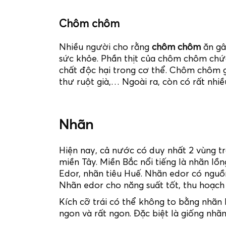
Chôm chôm
Nhiều người cho rằng
chôm chôm
ăn gây
sức khỏe. Phần thịt của chôm chôm chứa
chất độc hại trong cơ thể. Chôm chôm gi
thư ruột già,… Ngoài ra, còn có rất nhiề
Nhãn
Hiện nay, cả nước có duy nhất 2 vùng t
miền Tây. Miền Bắc nổi tiếng là nhãn lồ
Edor, nhãn tiêu Huế. Nhãn edor có nguồn
Nhãn edor cho năng suất tốt, thu hoạch
Kích cỡ trái có thể không to bằng nhãn
ngon và rất ngon. Đặc biệt là giống nhã