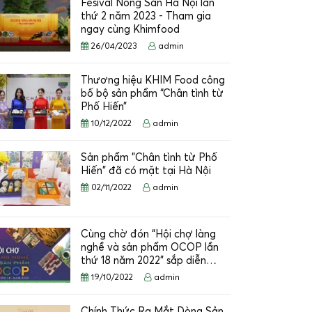
Fesival Nông Sản Hà Nội lần
thứ 2 năm 2023 - Tham gia
ngay cùng Khimfood
26/04/2023
admin
Thương hiệu KHIM Food công
bố bộ sản phẩm “Chân tình từ
Phố Hiến”
10/12/2022
admin
Sản phẩm "Chân tình từ Phố
Hiến" đã có mặt tại Hà Nội
02/11/2022
admin
Cùng chờ đón “Hội chợ làng
nghề và sản phẩm OCOP lần
thứ 18 năm 2022” sắp diễn…
19/10/2022
admin
Chính Thức Ra Mắt Dòng Sản