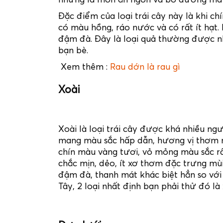
Đặc điểm của loại trái cây này là khi c
có màu hồng, ráo nước và có rất ít hạt
đậm đà. Đây là loại quả thường được n
bạn bè.
Xem thêm :
Rau dớn là rau gì
Xoài
Xoài là loại trái cây được khá nhiều ng
mang màu sắc hấp dẫn, hương vị thơm ng
chín màu vàng tươi, vỏ mỏng màu sắc rấ
chắc mịn, dẻo, ít xơ thơm đặc trưng mùi
đậm đà, thanh mát khác biệt hẳn so với
Tây, 2 loại nhất định bạn phải thử đó là