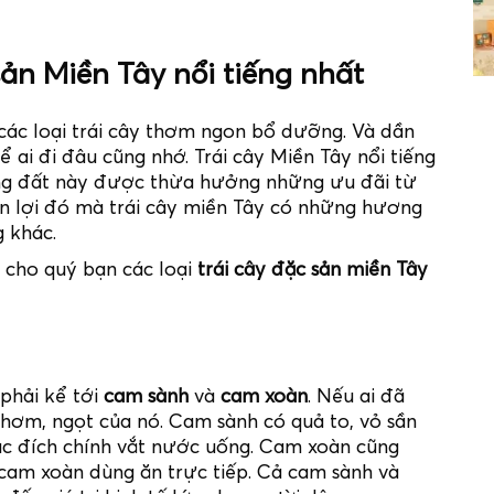
sản Miền Tây nổi tiếng nhất
các loại trái cây thơm ngon bổ dưỡng. Và dần
 ai đi đâu cũng nhớ. Trái cây Miền Tây nổi tiếng
ng đất này được thừa hưởng những ưu đãi từ
ận lợi đó mà trái cây miền Tây có những hương
g khác.
 cho quý bạn các loại
trái cây đặc sản miền Tây
phải kể tới
cam sành
và
cam xoàn
. Nếu ai đã
hơm, ngọt của nó. Cam sành có quả to, vỏ sần
ục đích chính vắt nước uống. Cam xoàn cũng
cam xoàn dùng ăn trực tiếp. Cả cam sành và