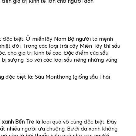
ến giá trị kinh tế lớn cho người dân.
t đặc biệt. Ở miềnTây Nam Bộ người ta mệnh
hiệt đới. Trong các loại trái cây Miền Tây thì sầu
óc, cho giá trị kinh tế cao. Đặc điểm của sầu
t bị sượng. So với các loại sầu riêng những vùng
êng đặc biệt là: Sầu Monthong (giống sầu Thái
 xanh Bến Tre
là loại quả vô cùng đặc biệt. Đây
rất nhiều người ưa chuộng. Bưởi da xanh không
ó còn là bài thuốc hiệu quả cho con người.