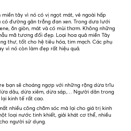
 miền tây vì nó có vị ngọt mát, vẻ ngoài hấp
à có đường gân trắng đan xen. Trong dưa lưới
tene, ăn giòn, mát và có mùi thơm. Không những
mẫu mã tương đối đẹp. Loại hoa quả miền Tây
ng thư, tốt cho hệ tiêu hóa, tim mạch. Các phụ
y vì nó còn làm đẹp rất hiệu quả.
Tre bạn sẽ choáng ngợp với những rặng dừa trĩu
, dừa dâu, dừa xiêm, dừa sáp,… Người dân trong
i kinh tế rất cao.
mất nhiều công chăm sóc mà lại cho giá trị kinh
loại nước tinh khiết, giải khát cơ thể, nhiều
n cho người sử dụng.