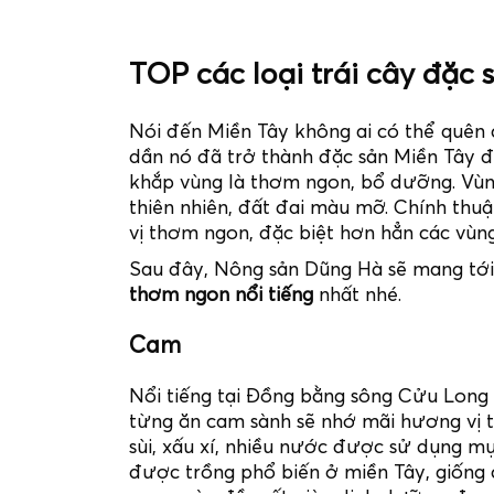
TOP các loại trái cây đặc 
Nói đến Miền Tây không ai có thể quên 
dần nó đã trở thành đặc sản Miền Tây để
khắp vùng là thơm ngon, bổ dưỡng. Vù
thiên nhiên, đất đai màu mỡ. Chính thu
vị thơm ngon, đặc biệt hơn hẳn các vùn
Sau đây, Nông sản Dũng Hà sẽ mang tới
thơm ngon nổi tiếng
nhất nhé.
Cam
Nổi tiếng tại Đồng bằng sông Cửu Long 
từng ăn cam sành sẽ nhớ mãi hương vị t
sùi, xấu xí, nhiều nước được sử dụng m
được trồng phổ biến ở miền Tây, giống 