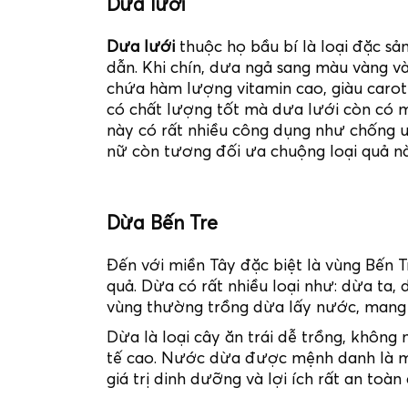
Dưa lưới
Dưa lưới
thuộc họ bầu bí là loại đặc sản
dẫn. Khi chín, dưa ngả sang màu vàng v
chứa hàm lượng vitamin cao, giàu caro
có chất lượng tốt mà dưa lưới còn có 
này có rất nhiều công dụng như chống u
nữ còn tương đối ưa chuộng loại quả nà
Dừa Bến Tre
Đến với miền Tây đặc biệt là vùng Bến 
quả. Dừa có rất nhiều loại như: dừa ta
vùng thường trồng dừa lấy nước, mang lạ
Dừa là loại cây ăn trái dễ trồng, không 
tế cao. Nước dừa được mệnh danh là một 
giá trị dinh dưỡng và lợi ích rất an toà