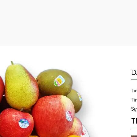
D
Ti
Ti
Sự
T