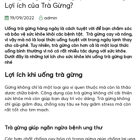
Lợi ích của Trà Gừng?
19/09/2022
admin
Uống trà gừng hàng ngày là cách tuyệt vời để bạn chăm sóc
và bảo vệ sức khỏe khỏi các bệnh tật. Trà gừng cay và nóng,
vì vậy mà nó là loại thức uống tuyệt vời trong ngày lạnh thay
cho cà-phê. Tuy nhiên, trà gừng còn hơn cả là một loại thức
uống bình thường vì nó có rất nhiều tác dụng với sức khỏe.
Dưới đây là những lợi ích cho sức khỏe khi uống trà gừng bạn
nhé
Lợi ích khi uống trà gừng
Gừng không chỉ là một loại gia vị quen thuộc mà còn là thảo
dược chữa bệnh. Công dụng của trà gừng không chỉ cải thiện
sức khỏe mà còn giúp bạn duy trì vóc dáng. Trà gừng không
chỉ giúp giảm đau, chống say tàu xe hay giảm stress mà còn
rất tốt cho tim mạch.
Trà gừng giúp ngăn ngừa bệnh ung thư
Các hợp chất chống oxy hóa có trong gừng giúp chống lại ung