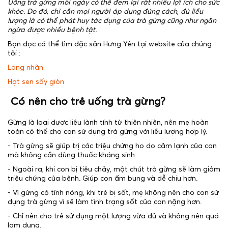
Uống trà gừng mỗi ngày có thể đem lại rất nhiều lợi ích cho sức
khỏe. Do đó, chỉ cần mọi người áp dụng đúng cách, đủ liều
lượng là có thể phát huy tác dụng của trà gừng cũng như ngăn
ngừa được nhiều bệnh tật.
Bạn đọc có thể tìm đặc sản Hưng Yên tại website của chúng
tôi :
Long nhãn
Hạt sen sấy giòn
Có nên cho trẻ uống trà gừng?
Gừng là loại dược liệu lành tính từ thiên nhiên, nên mẹ hoàn
toàn có thể cho con sử dụng trà gừng với liều lượng hợp lý.
- Trà gừng sẽ giúp trị các triệu chứng ho do cảm lạnh của con
mà không cần dùng thuốc kháng sinh.
- Ngoài ra, khi con bị tiêu chảy, một chút trà gừng sẽ làm giảm
triệu chứng của bệnh. Giúp con ấm bụng và dễ chịu hơn.
- Vì gừng có tính nóng, khi trẻ bị sốt, mẹ không nên cho con sử
dụng trà gừng vì sẽ làm tình trạng sốt của con nặng hơn.
- Chỉ nên cho trẻ sử dụng một lượng vừa đủ và không nên quá
lạm dụng.