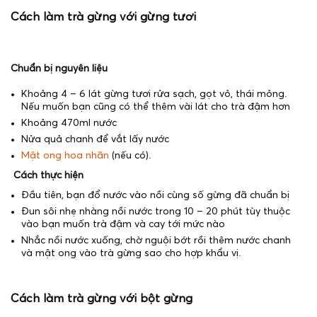
Cách làm trà gừng với gừng tươi
Chuẩn bị nguyên liệu
Khoảng 4 – 6 lát gừng tươi rửa sạch, gọt vỏ, thái mỏng.
Nếu muốn bạn cũng có thể thêm vài lát cho trà đậm hơn
Khoảng 470ml nước
Nửa quả chanh để vắt lấy nước
Mật ong hoa nhãn
(nếu có).
Cách thực hiện
Đầu tiên, bạn đổ nước vào nồi cùng số gừng đã chuẩn bị
Đun sôi nhẹ nhàng nồi nước trong 10 – 20 phút tùy thuộc
vào bạn muốn trà đậm và cay tới mức nào
Nhắc nồi nước xuống, chờ nguội bớt rồi thêm nước chanh
và mật ong vào trà gừng sao cho hợp khẩu vị.
Cách làm trà gừng với bột gừng