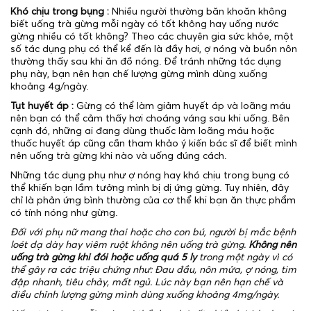
Khó chịu trong bụng :
Nhiều người thường băn khoăn không
biết uống trà gừng mỗi ngày có tốt không hay uống nước
gừng nhiều có tốt không? Theo các chuyên gia sức khỏe, một
số tác dụng phụ có thể kể đến là đầy hơi, ợ nóng và buồn nôn
thường thấy sau khi ăn đồ nóng. Để tránh những tác dụng
phụ này, bạn nên hạn chế lượng gừng mình dùng xuống
khoảng 4g/ngày.
Tụt huyết áp :
Gừng có thể làm giảm huyết áp và loãng máu
nên bạn có thể cảm thấy hơi choáng váng sau khi uống. Bên
cạnh đó, những ai đang dùng thuốc làm loãng máu hoặc
thuốc huyết áp cũng cần tham khảo ý kiến ​​bác sĩ để biết mình
nên uống trà gừng khi nào và uống đúng cách.
Những tác dụng phụ như ợ nóng hay khó chịu trong bụng có
thể khiến bạn lầm tưởng mình bị dị ứng gừng. Tuy nhiên, đây
chỉ là phản ứng bình thường của cơ thể khi bạn ăn thực phẩm
có tính nóng như gừng.
Đối với phụ nữ mang thai hoặc cho con bú, người bị mắc bệnh
loét dạ dày hay viêm ruột không nên uống trà gừng.
Không nên
uống trà gừng khi đói hoặc uống quá 5 ly
trong một ngày vì có
thể gây ra các triệu chứng như: Đau đầu, nôn mửa, ợ nóng, tim
đập nhanh, tiêu chảy, mất ngủ. Lúc này bạn nên hạn chế và
điều chỉnh lượng gừng mình dùng xuống khoảng 4mg/ngày.