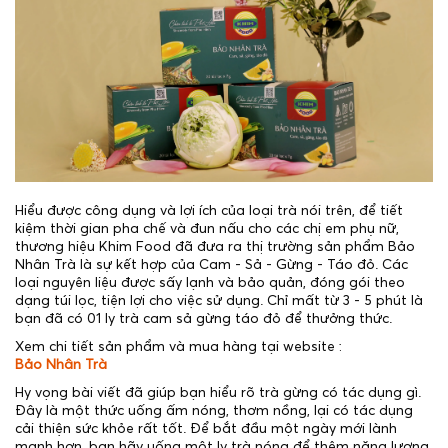
Hiểu được công dụng và lợi ích của loại trà nói trên, để tiết
kiệm thời gian pha chế và đun nấu cho các chị em phụ nữ,
thương hiệu Khim Food đã đưa ra thị trường sản phẩm Bảo
Nhân Trà là sự kết hợp của Cam - Sả - Gừng - Táo đỏ. Các
loại nguyên liệu được sấy lạnh và bảo quản, đóng gói theo
dạng túi lọc, tiện lợi cho việc sử dụng. Chỉ mất từ 3 - 5 phút là
bạn đã có 01 ly trà cam sả gừng táo đỏ để thưởng thức.
Xem chi tiết sản phẩm và mua hàng tại website :
Bảo Nhân Trà
Hy vọng bài viết đã giúp bạn hiểu rõ trà gừng có tác dụng gì.
Đây là một thức uống ấm nóng, thơm nồng, lại có tác dụng
cải thiện sức khỏe rất tốt. Để bắt đầu một ngày mới lành
mạnh hơn, bạn hãy uống một ly trà nóng để thêm năng lượng