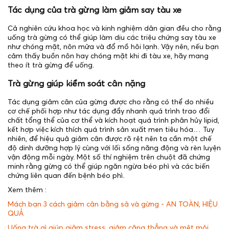
Tác dụng của trà gừng làm giảm say tàu xe
Cả nghiên cứu khoa học và kinh nghiệm dân gian đều cho rằng
uống trà gừng có thể giúp làm dịu các triệu chứng say tàu xe
như chóng mặt, nôn mửa và đổ mồ hôi lạnh. Vậy nên, nếu bạn
cảm thấy buồn nôn hay chóng mặt khi đi tàu xe, hãy mang
theo ít trà gừng để uống.
Trà gừng giúp kiểm soát cân nặng
Tác dụng giảm cân của gừng được cho rằng có thể do nhiều
cơ chế phối hợp như tác dụng đẩy nhanh quá trình trao đổi
chất tổng thể của cơ thể và kích hoạt quá trình phân hủy lipid,
kết hợp việc kích thích quá trình sản xuất men tiêu hóa… Tuy
nhiên, để hiệu quả giảm cân được rõ rệt nên ta cần một chế
độ dinh dưỡng hợp lý cùng với lối sống năng động và rèn luyện
vận động mỗi ngày. Một số thí nghiệm trên chuột đã chứng
minh rằng gừng có thể giúp ngăn ngừa béo phì và các biến
chứng liên quan đến bệnh béo phì.
Xem thêm :
Mách bạn 3 cách giảm cân bằng sả và gừng - AN TOÀN, HIỆU
QUẢ
Uống trà gì giúp giảm stress, giảm căng thẳng và mệt mỏi