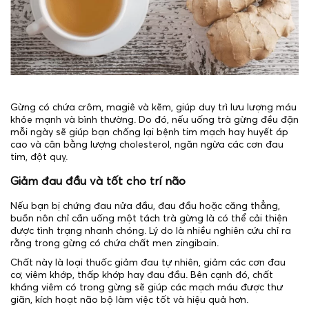
Gừng có chứa crôm, magiê và kẽm, giúp duy trì lưu lượng máu
khỏe mạnh và bình thường. Do đó, nếu uống trà gừng đều đặn
mỗi ngày sẽ giúp bạn chống lại bệnh tim mạch hay huyết áp
cao và cân bằng lượng cholesterol, ngăn ngừa các cơn đau
tim, đột quỵ.
Giảm đau đầu và tốt cho trí não
Nếu bạn bị chứng đau nửa đầu, đau đầu hoặc căng thẳng,
buồn nôn chỉ cần uống một tách trà gừng là có thể cải thiện
được tình trạng nhanh chóng. Lý do là nhiều nghiên cứu chỉ ra
rằng trong gừng có chứa chất men zingibain.
Chất này là loại thuốc giảm đau tự nhiên, giảm các cơn đau
cơ, viêm khớp, thấp khớp hay đau đầu. Bên cạnh đó, chất
kháng viêm có trong gừng sẽ giúp các mạch máu được thư
giãn, kích hoạt não bộ làm việc tốt và hiệu quả hơn.