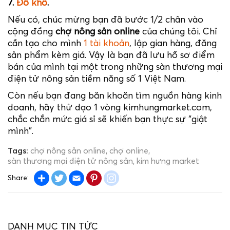
7.
Đồ khô
.
Nếu có, chúc mừng bạn đã bước 1/2 chân vào
cộng đồng
chợ nông sản online
của chúng tôi. Chỉ
cần tạo cho mình
1 tài khoản
, lập gian hàng, đăng
sản phẩm kèm giá. Vậy là bạn đã lưu hồ sơ điểm
bán của mình tại một trong những sàn thương mại
điện tử nông sản tiềm năng số 1 Việt Nam.
Còn nếu bạn đang băn khoăn tìm nguồn hàng kinh
doanh, hãy thử dạo 1 vòng kimhungmarket.com,
chắc chắn mức giá sỉ sẽ khiến bạn thực sự "giật
mình".
Tags:
chợ nông sản online
chợ online
sàn thương mại điện tử nông sản
kim hưng market
Share
Twitter
Email
Pinterest
instagram
Share:
DANH MỤC TIN TỨC