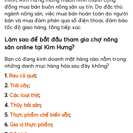
mình, Kim Hưng mong muốn hình thành cộng
đồng mua bán buôn nông sản uy tín. Do đặc thù
ngành nông sản, việc mua bán hoàn toàn do người
bán và mua đàm phán qua số điện thoại, đảm bảo
tốc độ giao hàng, tăng tiếp xúc.
Làm sao để bắt đầu tham gia chợ nông
sản online tại Kim Hưng?
Bạn có đang kinh doanh mặt hàng nào nằm trong
những danh mục hàng hóa sau đây không?
1.
Rau củ quả
;
2.
Trái cây
;
3.
Các loại thịt
;
4.
Thủy hải sản
;
5.
Thực phẩm chế biến sẵn
;
6.
Gia vị thực phẩm
;