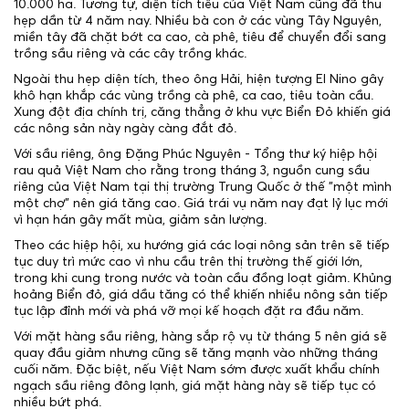
10.000 ha. Tương tự, diện tích tiêu của Việt Nam cũng đã thu
hẹp dần từ 4 năm nay. Nhiều bà con ở các vùng Tây Nguyên,
miền tây đã chặt bớt ca cao, cà phê, tiêu để chuyển đổi sang
trồng sầu riêng và các cây trồng khác.
Ngoài thu hẹp diện tích, theo ông Hải, hiện tượng El Nino gây
khô hạn khắp các vùng trồng cà phê, ca cao, tiêu toàn cầu.
Xung đột địa chính trị, căng thẳng ở khu vực Biển Đỏ khiến giá
các nông sản này ngày càng đắt đỏ.
Với sầu riêng, ông Đặng Phúc Nguyên - Tổng thư ký hiệp hội
rau quả Việt Nam cho rằng trong tháng 3, nguồn cung sầu
riêng của Việt Nam tại thị trường Trung Quốc ở thế "một mình
một chợ" nên giá tăng cao. Giá trái vụ năm nay đạt lỷ lục mới
vì hạn hán gây mất mùa, giảm sản lượng.
Theo các hiệp hội, xu hướng giá các loại nông sản trên sẽ tiếp
tục duy trì mức cao vì nhu cầu trên thị trường thế giới lớn,
trong khi cung trong nước và toàn cầu đồng loạt giảm. Khủng
hoảng Biển đỏ, giá dầu tăng có thể khiến nhiều nông sản tiếp
tục lập đỉnh mới và phá vỡ mọi kế hoạch đặt ra đầu năm.
Với mặt hàng sầu riêng, hàng sắp rộ vụ từ tháng 5 nên giá sẽ
quay đầu giảm nhưng cũng sẽ tăng mạnh vào những tháng
cuối năm. Đặc biệt, nếu Việt Nam sớm được xuất khẩu chính
ngạch sầu riêng đông lạnh, giá mặt hàng này sẽ tiếp tục có
nhiều bứt phá.