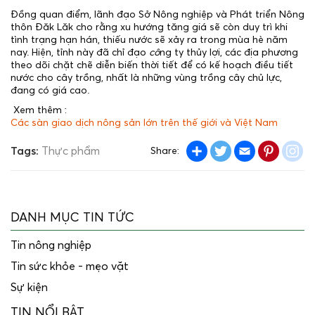
Đồng quan điểm, lãnh đạo Sở Nông nghiệp và Phát triển Nông
thôn Đăk Lăk cho rằng xu hướng tăng giá sẽ còn duy trì khi
tình trạng hạn hán, thiếu nước sẽ xảy ra trong mùa hè năm
nay. Hiện, tỉnh này đã chỉ đạo
cô
ng ty thủy lợi, các địa phương
theo dõi chặt chẽ diễn biến thời tiết để có kế hoạch điều tiết
nước cho cây trồng, nhất là những vùng trồng cây chủ lực,
đang có giá cao.
Xem thêm :
Các sàn giao dịch nông sản lớn trên thế giới và Việt Nam
Share
Twitter
Email
Pintere
in
Tags:
Thực phẩm
Share:
DANH MỤC TIN TỨC
Tin nông nghiệp
Tin sức khỏe - mẹo vặt
Sự kiện
TIN NỔI BẬT