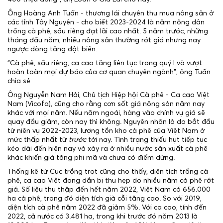
Ông Hoàng Anh Tuấn - thương lái chuyên thu mua nông sản ở
các tỉnh Tây Nguyên - cho biết 2023-2024 là năm nông dân
trồng cà phê, sầu riêng đạt lãi cao nhất. 5 năm trước, những
tháng đầu năm, nhiều nông sản thường rớt giá nhưng nay
ngược dòng tăng đột biến.
"Cà phê, sầu riêng, ca cao tăng liên tục trong quý I và vượt
hoàn toàn mọi dự báo của cơ quan chuyên ngành", ông Tuấn
chia sẻ
Ông Nguyễn Nam Hải, Chủ tịch Hiệp hội Cà phê - Ca cao Việt
Nam (Vicofa), cũng cho rằng cơn sốt giá nông sản năm nay
khác với mọi năm. Nếu năm ngoái, hàng vào chính vụ giá sẽ
quay đầu giảm, còn nay thì không. Nguyên nhân là do bắt đầu
từ niên vụ 2022-2023, lượng tồn kho cà phê của Việt Nam ở
mức thấp nhất từ
trước
tới nay. Tình trạng thiếu hụt tiếp tục
kéo dài đến hiện nay và xảy ra ở nhiều nước sản xuất cà phê
khác khiến giá tăng phi mã và chưa có điểm dừng.
Thống kê từ Cục trồng trọt cũng cho thấy, diện tích trồng cà
phê, ca cao Việt đang dần bị thu hẹp do nhiều năm cà phê rớt
giá. Số liệu thu thập đến hết năm 2022, Việt Nam có 656.000
ha cà phê, trong đó diện tích già cỗi tăng cao. So với 2019,
diện tích cà phê năm 2022 đã giảm 5%. Với ca cao, tính đến
2022, cả nước có 3.481 ha, trong khi trước đó năm 2013 là