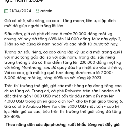
lục năm 2024
21/04/2024
admin
Giá cà phê, sầu riêng, ca cao... tăng mạnh, liên tục lập đỉnh
mới đã giúp người trồng lãi lớn.
Đầu năm, giá cà phê chỉ neo ở mức 70.000 đồng một kg
nhưng tới nay đã tăng 63% lên 114.000 đồng. Mức này gấp 2,
3 lần so với cùng kỳ năm ngoái và cao nhất từ
trước
tới nay.
Tương tự, sầu riêng, ca cao cũng lập kỷ lục giá mới trong quý I
với mức tăng gấp đôi so với đầu năm. Trong đó, sầu riêng
trong tháng 3 đã có thời điểm tăng lên 230.000 đồng một kg
với hàng Monthong,
sau đó
quay đầu hạ nhiệt do vào chính vụ.
Với ca cao, giá mỗi kg quả tươi đang được mua là 7.000-
8.000 đồng một kg, tăng 60% so với cùng kỳ 2023.
Trên thị trường thế giới, giá các mặt hàng này đang tăng cao
chưa từng có. Trong đó, cà phê Robusta trên sàn London đã
đắt thêm gần 1.000 USD một tấn từ đầu năm đến nay lên
4.003 USD trong phiên giao dịch 16/4 cho kỳ hạn giao tháng 5.
Giá cà phê Arabica New York lên 5.100 USD một tấn - cao kỷ
lục. Hiện giá ca cao, tiêu trên thị trường thế giới cũng đã tăng
30-40%.
Theo nông dân các địa phương, xuất khẩu tăng vọt đẩy giá