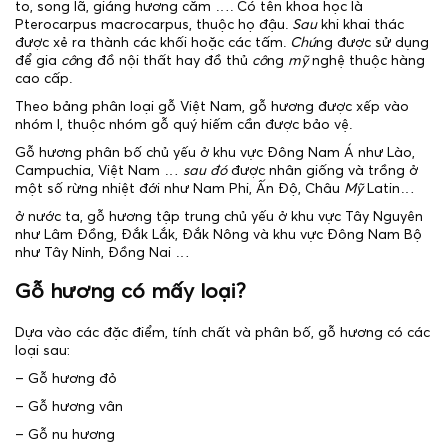
to, song lã, giáng hương căm …. Có tên khoa học là
Pterocarpus macrocarpus, thuộc họ đậu.
Sau
khi khai thác
được xẻ ra thành các khối hoặc các tấm.
Chú
ng được sử dụng
để gia
cô
ng đồ nội thất hay đồ thủ
cô
ng
mỹ
nghệ thuộc hàng
cao cấp.
Theo bảng phân loại gỗ Việt Nam, gỗ hương được xếp vào
nhóm I, thuộc nhóm gỗ quý hiếm cần được bảo vệ.
Gỗ hương phân bố chủ yếu ở khu vực Đông Nam Á như Lào,
Campuchia, Việt Nam …
sau đó
được nhân giống và trồng ở
một số rừng nhiệt đới như Nam Phi, Ấn Độ, Châu
Mỹ
Latin…
ở nước ta, gỗ hương tập trung chủ yếu ở khu vực Tây Nguyên
như Lâm Đồng, Đắk Lắk, Đắk Nông và khu vực Đông Nam Bộ
như Tây Ninh, Đồng Nai …
Gỗ hương có mấy loại?
Dựa vào các đặc điểm, tính chất và phân bố, gỗ hương có các
loại sau:
– Gỗ hương đỏ
– Gỗ hương vân
– Gỗ nu hương