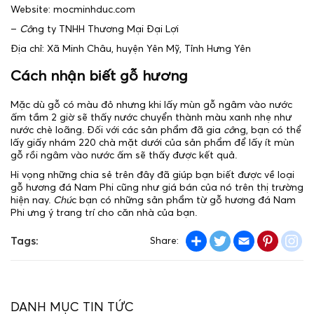
Website: mocminhduc.com
–
Cô
ng ty TNHH Thương Mại Đại Lợi
Địa chỉ: Xã Minh Châu, huyện Yên Mỹ, Tỉnh Hưng Yên
Cách nhận biết gỗ hương
Mặc dù gỗ có màu đỏ nhưng khi lấy mùn gỗ ngâm vào nước
ấm tầm 2 giờ sẽ thấy nước chuyển thành màu xanh nhẹ như
nước chè loãng. Đối với các sản phẩm đã gia
cô
ng, bạn có thể
lấy giấy nhám 220 chà mặt dưới của sản phẩm để lấy ít mùn
gỗ rồi ngâm vào nước ấm sẽ thấy được kết quả.
Hi vọng những chia sẻ trên đây đã giúp bạn biết được về loại
gỗ hương đá Nam Phi cũng như giá bán của nó trên thị trường
hiện nay.
Chú
c bạn có những sản phẩm từ gỗ hương đá Nam
Phi ưng ý trang trí cho căn nhà của bạn.
Share
Twitter
Email
Pintere
in
Tags:
Share:
DANH MỤC TIN TỨC