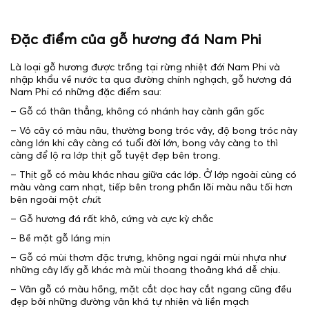
Đặc điểm của gỗ hương đá Nam Phi
Là loại gỗ hương được trồng tại rừng nhiệt đới Nam Phi và
nhập khẩu về nước ta qua đường chính nghạch, gỗ hương đá
Nam Phi có những đặc điểm sau:
– Gỗ có thân thẳng, không có nhánh hay cành gần gốc
– Vỏ cây có màu nâu, thường bong tróc vảy, độ bong tróc này
càng lớn khi cây càng có tuổi đời lớn, bong vảy càng to thì
càng để lộ ra lớp thịt gỗ tuyệt đẹp bên trong.
– Thịt gỗ có màu khác nhau giữa các lớp. Ở lớp ngoài cùng có
màu vàng cam nhạt, tiếp bên trong phần lõi màu nâu tối hơn
bên ngoài một
chú
t
– Gỗ hương đá rất khô, cứng và cực kỳ chắc
– Bề mặt gỗ láng mịn
– Gỗ có mùi thơm đặc trưng, không ngai ngái mùi nhựa như
những cây lấy gỗ khác mà mùi thoang thoảng khá dễ chịu.
– Vân gỗ có màu hồng, mặt cắt dọc hay cắt ngang cũng đều
đẹp bởi những đường vân khá tự nhiên và liền mạch