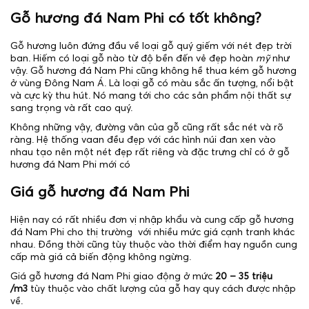
Gỗ hương đá Nam Phi có tốt không?
Gỗ hương luôn đứng đầu về loại gỗ quý giếm với nét đẹp trời
ban. Hiếm có loại gỗ nào từ độ bền đến vẻ đẹp hoàn
mỹ
như
vậy. Gỗ hương đá Nam Phi cũng không hề thua kém gỗ hương
ở vùng Đông Nam Á. Là loại gỗ có màu sắc ấn tượng, nổi bật
và cực kỳ thu hút. Nó mang tới cho các sản phẩm nội thất sự
sang trọng và rất cao quý.
Không những vậy, đường vân của gỗ cũng rất sắc nét và rõ
ràng. Hệ thống vaan đều đẹp với các hình núi đan xen vào
nhau tạo nên một nét đẹp rất riêng và đặc trưng chỉ có ở gỗ
hương đá Nam Phi mới có
Giá gỗ hương đá Nam Phi
Hiện nay có rất nhiều đơn vị nhập khẩu và cung cấp gỗ hương
đá Nam Phi cho thị trường với nhiều mức giá cạnh tranh khác
nhau. Đồng thời cũng tùy thuộc vào thời điểm hay nguồn cung
cấp mà giá cả biến động không ngừng.
Giá gỗ hương đá Nam Phi giao động ở mức
20 – 35 triệu
/m3
tùy thuộc vào chất lượng của gỗ hay quy cách được nhập
về.