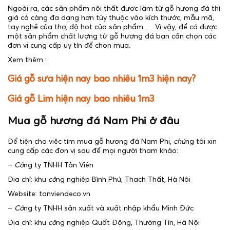
Ngoài ra, các sản phẩm nội thất được làm từ gỗ hương đá thì
giá cả càng đa dạng hơn tùy thuộc vào kích thước, mẫu mã,
tay nghề của thợ, độ hot của sản phẩm … Vì vậy, để có được
một sản phẩm chất lượng từ gỗ hương đá bạn cần chọn các
đơn vị cung cấp uy tín để chọn mua.
Xem thêm :
Giá gỗ sưa hiện nay bao nhiêu 1m3 hiện nay?
Giá gỗ Lim hiện nay bao nhiêu 1m3
Mua gỗ hương đá Nam Phi ở đâu
Để tiện cho việc tìm mua gỗ hương đá Nam Phi,
chú
ng tôi xin
cung cấp các đơn vị sau để mọi người tham khảo:
–
Cô
ng ty TNHH Tản Viên
Địa chỉ: khu
cô
ng nghiệp Bình Phú, Thạch Thất, Hà Nội
Website: tanviendeco.vn
–
Cô
ng ty TNHH sản xuất và xuất nhập khẩu Minh Đức
Địa chỉ: khu
cô
ng nghiệp Quất Động, Thường Tín, Hà Nội