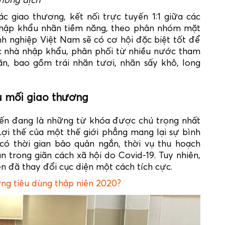
hống dịch
c giao thương, kết nối trực tuyến 1:1 giữa các
nhập khẩu nhãn tiềm năng, theo phân nhóm mặt
h nghiệp Việt Nam sẽ có cơ hội đặc biệt tốt để
ác nhà nhập khẩu, phân phối từ nhiều nước tham
n, bao gồm trái nhãn tươi, nhãn sấy khô, long
u mối giao thương
yến đang là những từ khóa được chú trọng nhất
Lợi thế của một thế giới phẳng mang lại sự bình
có thời gian bảo quản ngắn, thời vụ thu hoạch
 trong giãn cách xã hội do Covid-19. Tuy nhiên,
n đã thay đổi cục diện một cách tích cực.
ng tiêu dùng thập niên 2020?