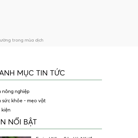
trường trong mùa dịch
ANH MỤC TIN TỨC
n nông nghiệp
n sức khỏe - mẹo vặt
 kiện
IN NỔI BẬT