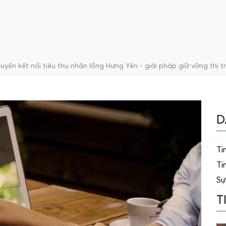
uyến kết nối tiêu thụ nhãn lồng Hưng Yên - giải pháp giữ vững thị 
D
Ti
Ti
Sự
T